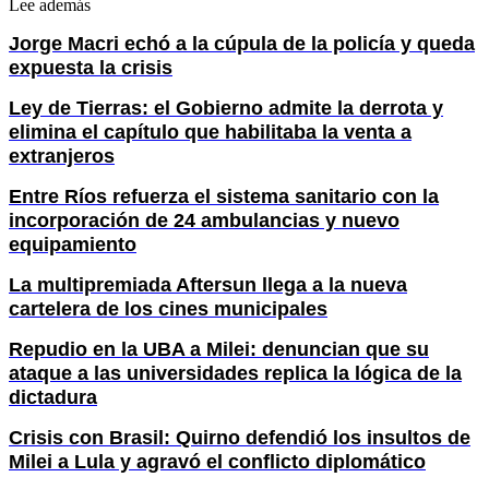
Lee además
Jorge Macri echó a la cúpula de la policía y queda
expuesta la crisis
Ley de Tierras: el Gobierno admite la derrota y
elimina el capítulo que habilitaba la venta a
extranjeros
Entre Ríos refuerza el sistema sanitario con la
incorporación de 24 ambulancias y nuevo
equipamiento
La multipremiada Aftersun llega a la nueva
cartelera de los cines municipales
Repudio en la UBA a Milei: denuncian que su
ataque a las universidades replica la lógica de la
dictadura
Crisis con Brasil: Quirno defendió los insultos de
Milei a Lula y agravó el conflicto diplomático