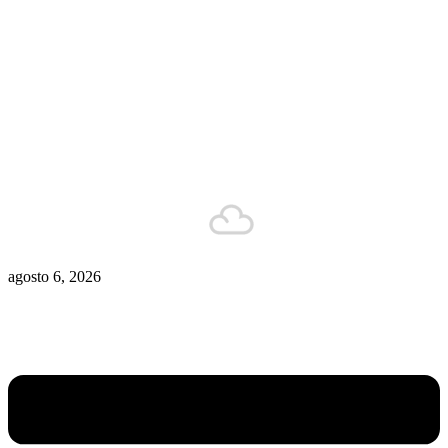
Zona De Control
Zona Caliente
Zombies
Ziulu
Zilioto
Zika
Buenos Aires
12°C
Está nublado
agosto 6, 2026