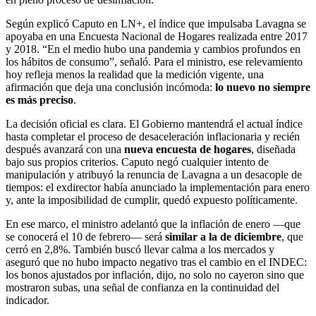
Según explicó Caputo en LN+, el índice que impulsaba Lavagna se
apoyaba en una Encuesta Nacional de Hogares realizada entre 2017
y 2018. “En el medio hubo una pandemia y cambios profundos en
los hábitos de consumo”, señaló. Para el ministro, ese relevamiento
hoy refleja menos la realidad que la medición vigente, una
afirmación que deja una conclusión incómoda:
lo nuevo no siempre
es más preciso
.
La decisión oficial es clara. El Gobierno mantendrá el actual índice
hasta completar el proceso de desaceleración inflacionaria y recién
después avanzará con una
nueva encuesta de hogares
, diseñada
bajo sus propios criterios. Caputo negó cualquier intento de
manipulación y atribuyó la renuncia de Lavagna a un desacople de
tiempos: el exdirector había anunciado la implementación para enero
y, ante la imposibilidad de cumplir, quedó expuesto políticamente.
En ese marco, el ministro adelantó que la inflación de enero —que
se conocerá el 10 de febrero— será
similar a la de diciembre
, que
cerró en 2,8%. También buscó llevar calma a los mercados y
aseguró que no hubo impacto negativo tras el cambio en el INDEC:
los bonos ajustados por inflación, dijo, no solo no cayeron sino que
mostraron subas, una señal de confianza en la continuidad del
indicador.