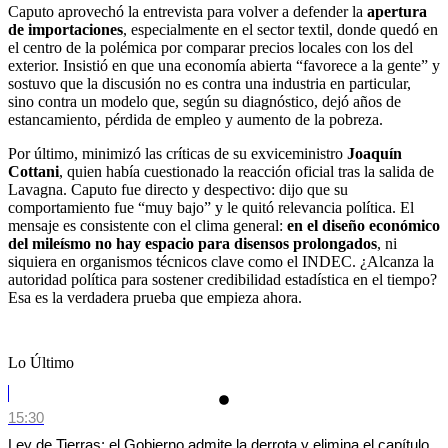
Caputo aprovechó la entrevista para volver a defender la
apertura
de importaciones
, especialmente en el sector textil, donde quedó en
el centro de la polémica por comparar precios locales con los del
exterior. Insistió en que una economía abierta “favorece a la gente” y
sostuvo que la discusión no es contra una industria en particular,
sino contra un modelo que, según su diagnóstico, dejó años de
estancamiento, pérdida de empleo y aumento de la pobreza.
Por último, minimizó las críticas de su exviceministro
Joaquín
Cottani
, quien había cuestionado la reacción oficial tras la salida de
Lavagna. Caputo fue directo y despectivo: dijo que su
comportamiento fue “muy bajo” y le quitó relevancia política. El
mensaje es consistente con el clima general:
en el diseño económico
del mileísmo no hay espacio para disensos prolongados
, ni
siquiera en organismos técnicos clave como el INDEC. ¿Alcanza la
autoridad política para sostener credibilidad estadística en el tiempo?
Esa es la verdadera prueba que empieza ahora.
Lo Último
15:30
Ley de Tierras: el Gobierno admite la derrota y elimina el capítulo