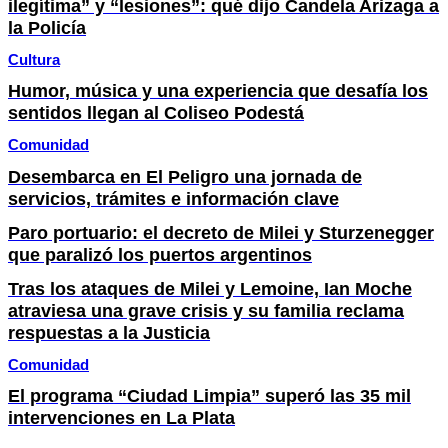
ilegítima” y “lesiones”: qué dijo Candela Arizaga a
la Policía
Cultura
Humor, música y una experiencia que desafía los
sentidos llegan al Coliseo Podestá
Comunidad
Desembarca en El Peligro una jornada de
servicios, trámites e información clave
Paro portuario: el decreto de Milei y Sturzenegger
que paralizó los puertos argentinos
Tras los ataques de Milei y Lemoine, Ian Moche
atraviesa una grave crisis y su familia reclama
respuestas a la Justicia
Comunidad
El programa “Ciudad Limpia” superó las 35 mil
intervenciones en La Plata