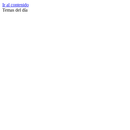
Ir al contenido
Temas del día
Zussane Garret
Zumba
Zuleika Esnal.
Zuccari
Zoonosis Urbana
Zoom Juntos Por El Cambio
Zoologico
Zoológico De La Plata
Zoo La Plata
Zoo
Zonas Frias
Zona Roja
Zona Norte
Zona Liberada