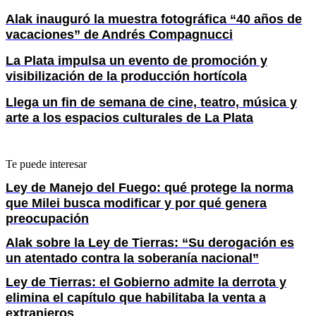
Alak inauguró la muestra fotográfica “40 años de
vacaciones” de Andrés Compagnucci
La Plata impulsa un evento de promoción y
visibilización de la producción hortícola
Llega un fin de semana de cine, teatro, música y
arte a los espacios culturales de La Plata
Te puede interesar
Ley de Manejo del Fuego: qué protege la norma
que Milei busca modificar y por qué genera
preocupación
Alak sobre la Ley de Tierras: “Su derogación es
un atentado contra la soberanía nacional”
Ley de Tierras: el Gobierno admite la derrota y
elimina el capítulo que habilitaba la venta a
extranjeros