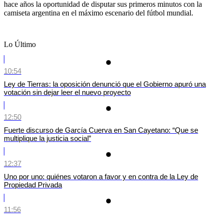
hace años la oportunidad de disputar sus primeros minutos con la
camiseta argentina en el máximo escenario del fútbol mundial.
Lo Último
10:54
Ley de Tierras: la oposición denunció que el Gobierno apuró una
votación sin dejar leer el nuevo proyecto
12:50
Fuerte discurso de García Cuerva en San Cayetano: “Que se
multiplique la justicia social”
12:37
Uno por uno: quiénes votaron a favor y en contra de la Ley de
Propiedad Privada
11:56