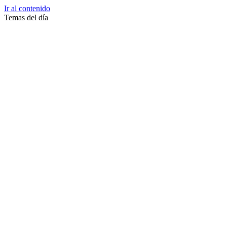
Ir al contenido
Temas del día
Zussane Garret
Zumba
Zuleika Esnal.
Zuccari
Zoonosis Urbana
Zoom Juntos Por El Cambio
Zoologico
Zoológico De La Plata
Zoo La Plata
Zoo
Zonas Frias
Zona Roja
Zona Norte
Zona Liberada