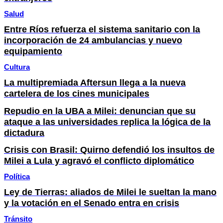
Salud
Entre Ríos refuerza el sistema sanitario con la
incorporación de 24 ambulancias y nuevo
equipamiento
Cultura
La multipremiada Aftersun llega a la nueva
cartelera de los cines municipales
Repudio en la UBA a Milei: denuncian que su
ataque a las universidades replica la lógica de la
dictadura
Crisis con Brasil: Quirno defendió los insultos de
Milei a Lula y agravó el conflicto diplomático
Política
Ley de Tierras: aliados de Milei le sueltan la mano
y la votación en el Senado entra en crisis
Tránsito