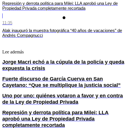
Represión y derrota política para Milei: LLA aprobó una Ley de
Propiedad Privada completamente recortada
11:35
Alak inauguró la muestra fotográfica “40 años de vacaciones” de
Andrés Compagnucci
Lee además
Jorge Macri echó a la cúpula de la policía y queda
expuesta la crisis
Fuerte discurso de García Cuerva en San
Cayetano: “Que se multiplique la justicia social”
Uno por uno: quiénes votaron a favor y en contra
de la Ley de Propiedad Privada
Represión y derrota política para Milei: LLA
aprobó una Ley de Propiedad Privada
completamente recortada