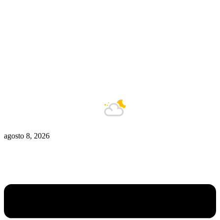
Zona De Control
Zona Caliente
Zombies
Ziulu
Zilioto
Zika
Buenos Aires
8°C
Nublado
agosto 8, 2026