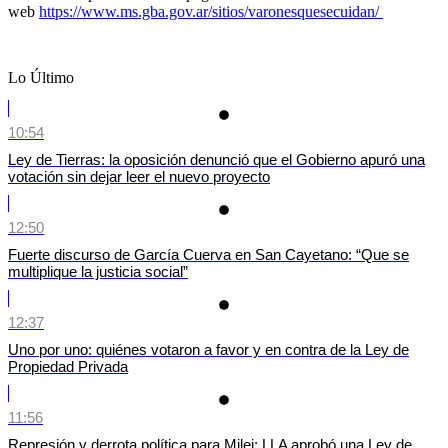
web
https://www.ms.gba.gov.ar/sitios/varonesquesecuidan/
Lo Último
10:54
Ley de Tierras: la oposición denunció que el Gobierno apuró una
votación sin dejar leer el nuevo proyecto
12:50
Fuerte discurso de García Cuerva en San Cayetano: “Que se
multiplique la justicia social”
12:37
Uno por uno: quiénes votaron a favor y en contra de la Ley de
Propiedad Privada
11:56
Represión y derrota política para Milei: LLA aprobó una Ley de