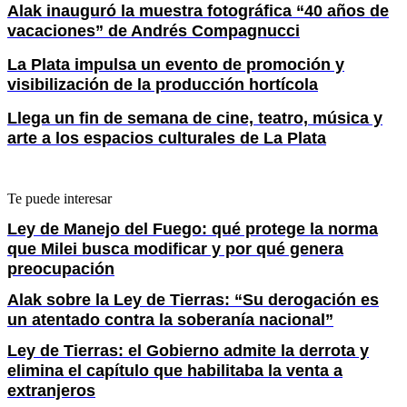
Alak inauguró la muestra fotográfica “40 años de
vacaciones” de Andrés Compagnucci
La Plata impulsa un evento de promoción y
visibilización de la producción hortícola
Llega un fin de semana de cine, teatro, música y
arte a los espacios culturales de La Plata
Te puede interesar
Ley de Manejo del Fuego: qué protege la norma
que Milei busca modificar y por qué genera
preocupación
Alak sobre la Ley de Tierras: “Su derogación es
un atentado contra la soberanía nacional”
Ley de Tierras: el Gobierno admite la derrota y
elimina el capítulo que habilitaba la venta a
extranjeros