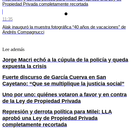
Propiedad Privada completamente recortada
11:35
Alak inauguró la muestra fotográfica “40 años de vacaciones” de
Andrés Compagnucci
Lee además
Jorge Macri echó a la cúpula de la policía y queda
expuesta la crisis
Fuerte discurso de García Cuerva en San
Cayetano: “Que se multiplique la justicia social”
Uno por uno: quiénes votaron a favor y en contra
de la Ley de Propiedad Privada
Represión y derrota política para Milei: LLA
aprobó una Ley de Propiedad Privada
completamente recortada