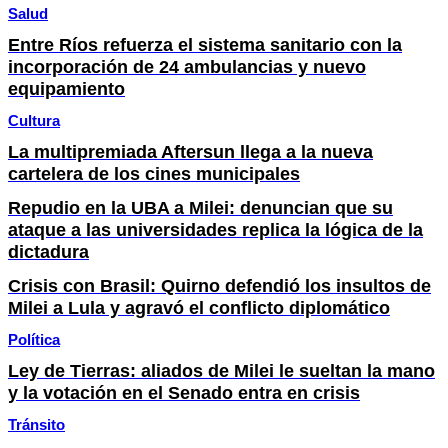
Salud
Entre Ríos refuerza el sistema sanitario con la
incorporación de 24 ambulancias y nuevo
equipamiento
Cultura
La multipremiada Aftersun llega a la nueva
cartelera de los cines municipales
Repudio en la UBA a Milei: denuncian que su
ataque a las universidades replica la lógica de la
dictadura
Crisis con Brasil: Quirno defendió los insultos de
Milei a Lula y agravó el conflicto diplomático
Política
Ley de Tierras: aliados de Milei le sueltan la mano
y la votación en el Senado entra en crisis
Tránsito