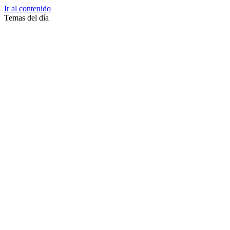
Ir al contenido
Temas del día
Zussane Garret
Zumba
Zuleika Esnal.
Zuccari
Zoonosis Urbana
Zoom Juntos Por El Cambio
Zoologico
Zoológico De La Plata
Zoo La Plata
Zoo
Zonas Frias
Zona Roja
Zona Norte
Zona Liberada