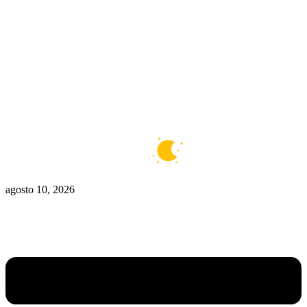
Zona De Control
Zona Caliente
Zombies
Ziulu
Zilioto
Zika
Buenos Aires
8°C
Claro
agosto 10, 2026