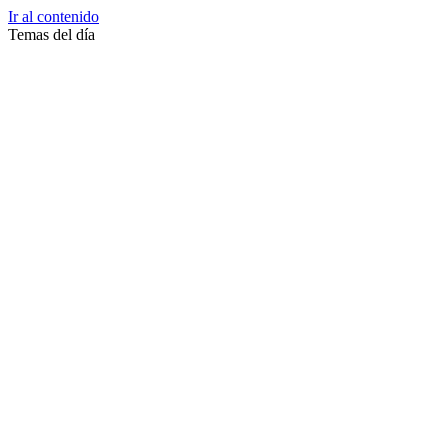
Ir al contenido
Temas del día
Zussane Garret
Zumba
Zuleika Esnal.
Zuccari
Zoonosis Urbana
Zoom Juntos Por El Cambio
Zoologico
Zoológico De La Plata
Zoo La Plata
Zoo
Zonas Frias
Zona Roja
Zona Norte
Zona Liberada