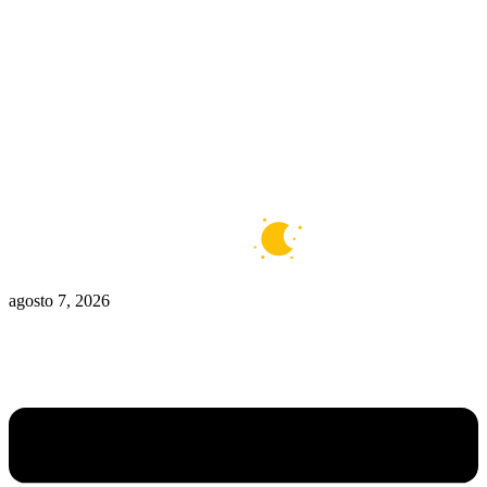
Zona De Control
Zona Caliente
Zombies
Ziulu
Zilioto
Zika
Buenos Aires
11°C
Claro
agosto 7, 2026