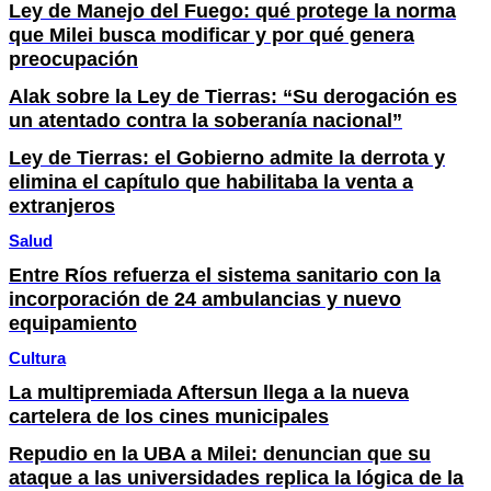
Ley de Manejo del Fuego: qué protege la norma
que Milei busca modificar y por qué genera
preocupación
Alak sobre la Ley de Tierras: “Su derogación es
un atentado contra la soberanía nacional”
Ley de Tierras: el Gobierno admite la derrota y
elimina el capítulo que habilitaba la venta a
extranjeros
Salud
Entre Ríos refuerza el sistema sanitario con la
incorporación de 24 ambulancias y nuevo
equipamiento
Cultura
La multipremiada Aftersun llega a la nueva
cartelera de los cines municipales
Repudio en la UBA a Milei: denuncian que su
ataque a las universidades replica la lógica de la