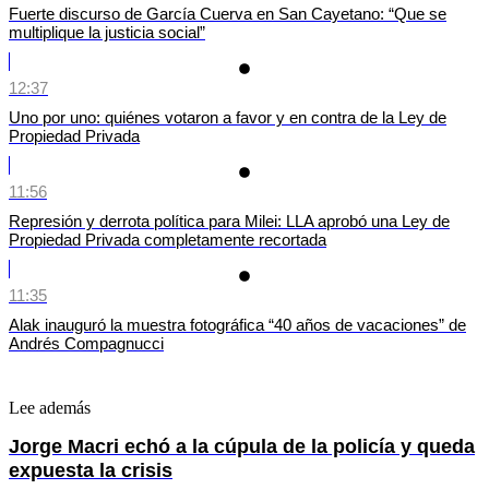
Fuerte discurso de García Cuerva en San Cayetano: “Que se
multiplique la justicia social”
12:37
Uno por uno: quiénes votaron a favor y en contra de la Ley de
Propiedad Privada
11:56
Represión y derrota política para Milei: LLA aprobó una Ley de
Propiedad Privada completamente recortada
11:35
Alak inauguró la muestra fotográfica “40 años de vacaciones” de
Andrés Compagnucci
Lee además
Jorge Macri echó a la cúpula de la policía y queda
expuesta la crisis