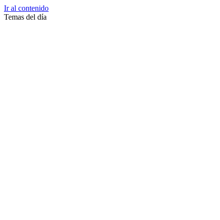
Ir al contenido
Temas del día
Zussane Garret
Zumba
Zuleika Esnal.
Zuccari
Zoonosis Urbana
Zoom Juntos Por El Cambio
Zoologico
Zoológico De La Plata
Zoo La Plata
Zoo
Zonas Frias
Zona Roja
Zona Norte
Zona Liberada