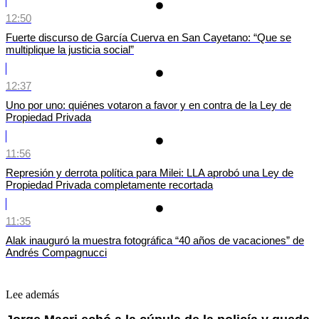
12:50
Fuerte discurso de García Cuerva en San Cayetano: “Que se
multiplique la justicia social”
12:37
Uno por uno: quiénes votaron a favor y en contra de la Ley de
Propiedad Privada
11:56
Represión y derrota política para Milei: LLA aprobó una Ley de
Propiedad Privada completamente recortada
11:35
Alak inauguró la muestra fotográfica “40 años de vacaciones” de
Andrés Compagnucci
Lee además