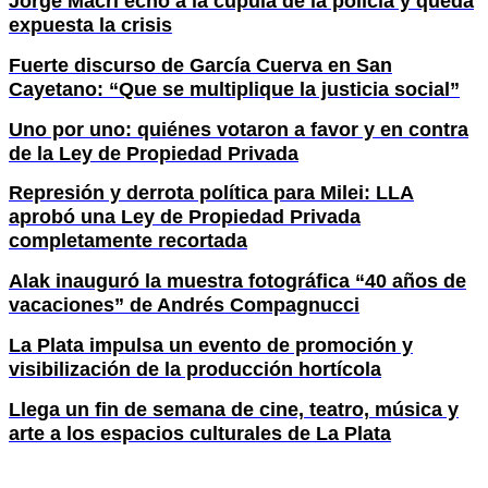
Jorge Macri echó a la cúpula de la policía y queda
expuesta la crisis
Fuerte discurso de García Cuerva en San
Cayetano: “Que se multiplique la justicia social”
Uno por uno: quiénes votaron a favor y en contra
de la Ley de Propiedad Privada
Represión y derrota política para Milei: LLA
aprobó una Ley de Propiedad Privada
completamente recortada
Alak inauguró la muestra fotográfica “40 años de
vacaciones” de Andrés Compagnucci
La Plata impulsa un evento de promoción y
visibilización de la producción hortícola
Llega un fin de semana de cine, teatro, música y
arte a los espacios culturales de La Plata