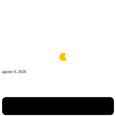
Zona De Control
Zona Caliente
Zombies
Ziulu
Zilioto
Zika
Buenos Aires
7°C
Claro
agosto 9, 2026