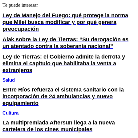
Te puede interesar
Ley de Manejo del Fuego: qué protege la norma
que Milei busca modificar y por qué genera
preocupación
Alak sobre la Ley de Tierras: “Su derogación es
un atentado contra la soberanía nacional”
Ley de Tierras: el Gobierno admite la derrota y
elimina el capítulo que habilitaba la venta a
extranjeros
Salud
Entre Ríos refuerza el sistema sanitario con la
incorporación de 24 ambulancias y nuevo
equipamiento
Cultura
La multipremiada Aftersun llega a la nueva
cartelera de los cines municipales