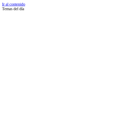
Ir al contenido
Temas del día
Zussane Garret
Zumba
Zuleika Esnal.
Zuccari
Zoonosis Urbana
Zoom Juntos Por El Cambio
Zoologico
Zoológico De La Plata
Zoo La Plata
Zoo
Zonas Frias
Zona Roja
Zona Norte
Zona Liberada