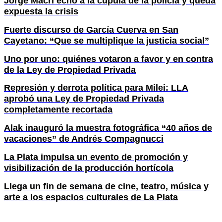
Jorge Macri echó a la cúpula de la policía y queda
expuesta la crisis
Fuerte discurso de García Cuerva en San
Cayetano: “Que se multiplique la justicia social”
Uno por uno: quiénes votaron a favor y en contra
de la Ley de Propiedad Privada
Represión y derrota política para Milei: LLA
aprobó una Ley de Propiedad Privada
completamente recortada
Alak inauguró la muestra fotográfica “40 años de
vacaciones” de Andrés Compagnucci
La Plata impulsa un evento de promoción y
visibilización de la producción hortícola
Llega un fin de semana de cine, teatro, música y
arte a los espacios culturales de La Plata