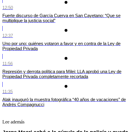
12:50
Fuerte discurso de García Cuerva en San Cayetano: “Que se
multiplique la justicia social”
12:37
Uno por uno: quiénes votaron a favor y en contra de la Ley de
Propiedad Privada
11:56
Represión y derrota política para Milei: LLA aprobó una Ley de
Propiedad Privada completamente recortada
11:35
Alak inauguró la muestra fotográfica “40 años de vacaciones” de
Andrés Compagnucci
Lee además