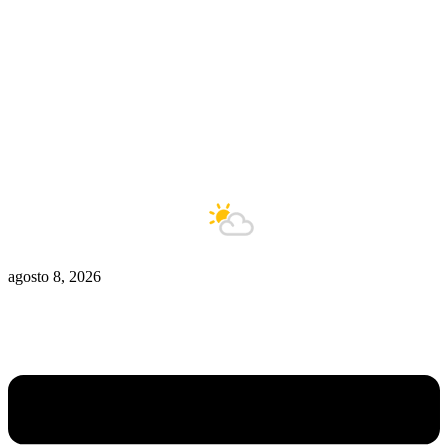
Zona De Control
Zona Caliente
Zombies
Ziulu
Zilioto
Zika
Buenos Aires
10°C
Está nublado
agosto 8, 2026