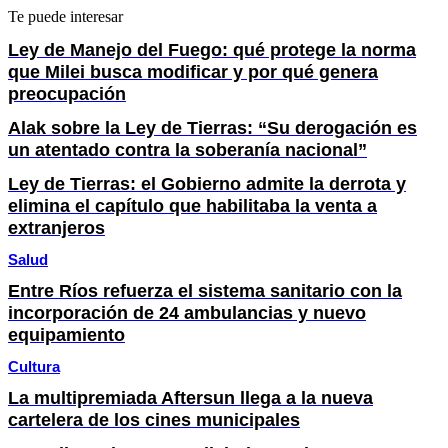
Te puede interesar
Ley de Manejo del Fuego: qué protege la norma
que Milei busca modificar y por qué genera
preocupación
Alak sobre la Ley de Tierras: “Su derogación es
un atentado contra la soberanía nacional”
Ley de Tierras: el Gobierno admite la derrota y
elimina el capítulo que habilitaba la venta a
extranjeros
Salud
Entre Ríos refuerza el sistema sanitario con la
incorporación de 24 ambulancias y nuevo
equipamiento
Cultura
La multipremiada Aftersun llega a la nueva
cartelera de los cines municipales