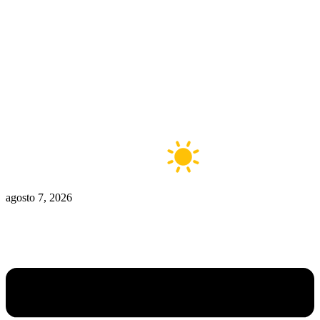
Zona De Control
Zona Caliente
Zombies
Ziulu
Zilioto
Zika
Buenos Aires
10°C
Claro
agosto 7, 2026