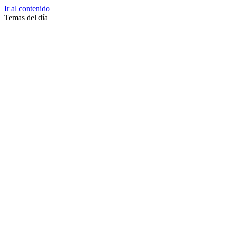
Ir al contenido
Temas del día
Zussane Garret
Zumba
Zuleika Esnal.
Zuccari
Zoonosis Urbana
Zoom Juntos Por El Cambio
Zoologico
Zoológico De La Plata
Zoo La Plata
Zoo
Zonas Frias
Zona Roja
Zona Norte
Zona Liberada