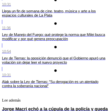
10:31
Llega un fin de semana de cine, teatro, música y arte a los
espacios culturales de La Plata
11:36
Ley de Manejo del Fuego: qué protege la norma que Milei busca
modificar y por qué genera preocupación
10:54
Ley de Tierras: la oposición denunció que el Gobierno apuró una
votación sin dejar leer el nuevo proyecto
10:31
Alak sobre la Ley de Tierras: “Su derogación es un atentado
contra la soberanía nacional”
Lee además
Jorge Macri echó a la cúpula de la policía y queda