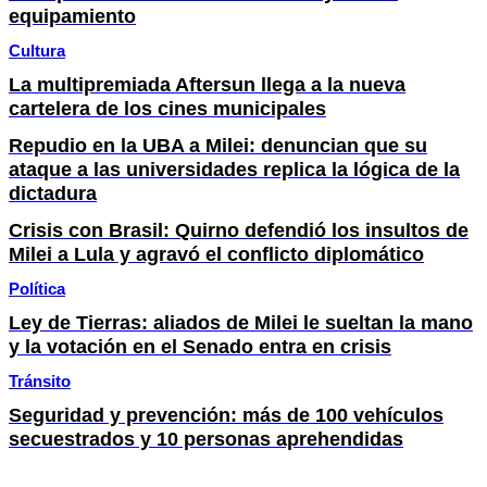
equipamiento
Cultura
La multipremiada Aftersun llega a la nueva
cartelera de los cines municipales
Repudio en la UBA a Milei: denuncian que su
ataque a las universidades replica la lógica de la
dictadura
Crisis con Brasil: Quirno defendió los insultos de
Milei a Lula y agravó el conflicto diplomático
Política
Ley de Tierras: aliados de Milei le sueltan la mano
y la votación en el Senado entra en crisis
Tránsito
Seguridad y prevención: más de 100 vehículos
secuestrados y 10 personas aprehendidas