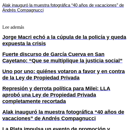
Alak inauguró la muestra fotográfica “40 años de vacaciones” de
Andrés Compagnucci
Lee además
Jorge Macri echó a la cúpula de la policía y queda
expuesta la crisis
Fuerte discurso de García Cuerva en San
Cayetano: “Que se multiplique la justicia social”
Uno por uno: quiénes votaron a favor y en contra
de la Ley de Propiedad Privada
Represión y derrota política para Milei: LLA
aprobó una Ley de Propiedad Privada
completamente recortada
Alak inauguró la muestra fotográfica “40 años de
vacaciones” de Andrés Compagnucci
La Plata impulsa un evento de promoción y