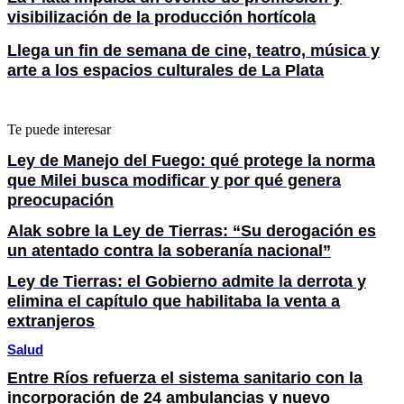
visibilización de la producción hortícola
Llega un fin de semana de cine, teatro, música y
arte a los espacios culturales de La Plata
Te puede interesar
Ley de Manejo del Fuego: qué protege la norma
que Milei busca modificar y por qué genera
preocupación
Alak sobre la Ley de Tierras: “Su derogación es
un atentado contra la soberanía nacional”
Ley de Tierras: el Gobierno admite la derrota y
elimina el capítulo que habilitaba la venta a
extranjeros
Salud
Entre Ríos refuerza el sistema sanitario con la
incorporación de 24 ambulancias y nuevo