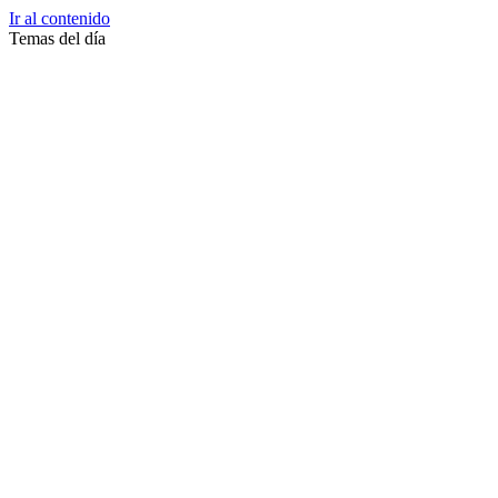
Ir al contenido
Temas del día
Zussane Garret
Zumba
Zuleika Esnal.
Zuccari
Zoonosis Urbana
Zoom Juntos Por El Cambio
Zoologico
Zoológico De La Plata
Zoo La Plata
Zoo
Zonas Frias
Zona Roja
Zona Norte
Zona Liberada