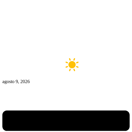
Zona De Control
Zona Caliente
Zombies
Ziulu
Zilioto
Zika
Buenos Aires
6°C
Claro
agosto 9, 2026