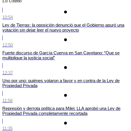
Lo Último
10:54
Ley de Tierras: la oposición denunció que el Gobierno apuró una
votación sin dejar leer el nuevo proyecto
12:50
Fuerte discurso de García Cuerva en San Cayetano: “Que se
multiplique la justicia social”
12:37
Uno por uno: quiénes votaron a favor y en contra de la Ley de
Propiedad Privada
11:56
Represión y derrota política para Milei: LLA aprobó una Ley de
Propiedad Privada completamente recortada
11:35