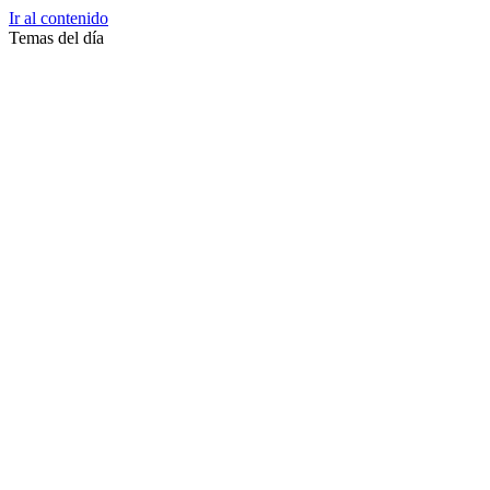
Ir al contenido
Temas del día
Zussane Garret
Zumba
Zuleika Esnal.
Zuccari
Zoonosis Urbana
Zoom Juntos Por El Cambio
Zoologico
Zoológico De La Plata
Zoo La Plata
Zoo
Zonas Frias
Zona Roja
Zona Norte
Zona Liberada