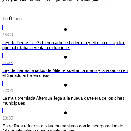
Lo Último
15:30
Ley de Tierras: el Gobierno admite la derrota y elimina el capítulo
que habilitaba la venta a extranjeros
11:33
Ley de Tierras: aliados de Milei le sueltan la mano y la votación en
el Senado entra en crisis
12:54
La multipremiada Aftersun llega a la nueva cartelera de los cines
municipales
13:35
Entre Ríos refuerza el sistema sanitario con la incorporación de
24 ambulancias y nuevo equipamiento