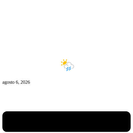
Zona De Control
Zona Caliente
Zombies
Ziulu
Zilioto
Zika
Buenos Aires
13°C
Lluvias ligeras
agosto 6, 2026