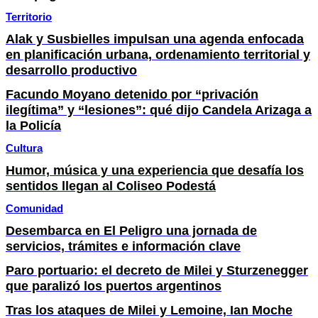
Territorio
Alak y Susbielles impulsan una agenda enfocada
en planificación urbana, ordenamiento territorial y
desarrollo productivo
Facundo Moyano detenido por “privación
ilegítima” y “lesiones”: qué dijo Candela Arizaga a
la Policía
Cultura
Humor, música y una experiencia que desafía los
sentidos llegan al Coliseo Podestá
Comunidad
Desembarca en El Peligro una jornada de
servicios, trámites e información clave
Paro portuario: el decreto de Milei y Sturzenegger
que paralizó los puertos argentinos
Tras los ataques de Milei y Lemoine, Ian Moche