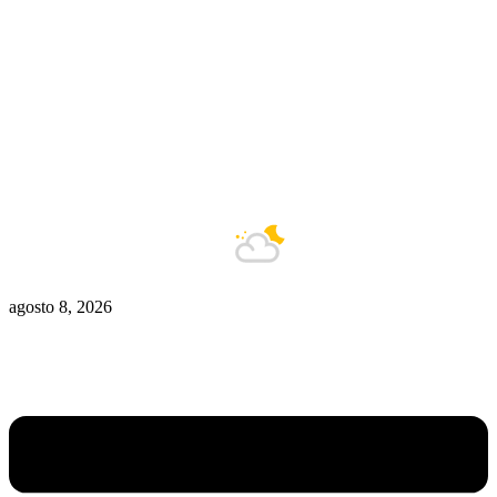
Zona De Control
Zona Caliente
Zombies
Ziulu
Zilioto
Zika
Buenos Aires
8°C
Nublado
agosto 8, 2026