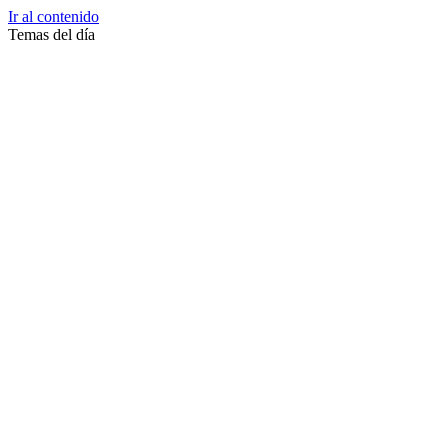
Ir al contenido
Temas del día
Zussane Garret
Zumba
Zuleika Esnal.
Zuccari
Zoonosis Urbana
Zoom Juntos Por El Cambio
Zoologico
Zoológico De La Plata
Zoo La Plata
Zoo
Zonas Frias
Zona Roja
Zona Norte
Zona Liberada