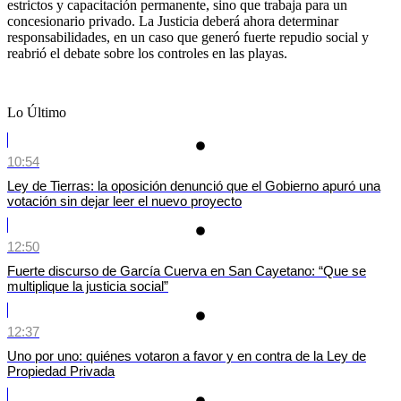
estrictos y capacitación permanente, sino que trabaja para un
concesionario privado. La Justicia deberá ahora determinar
responsabilidades, en un caso que generó fuerte repudio social y
reabrió el debate sobre los controles en las playas.
Lo Último
10:54
Ley de Tierras: la oposición denunció que el Gobierno apuró una
votación sin dejar leer el nuevo proyecto
12:50
Fuerte discurso de García Cuerva en San Cayetano: “Que se
multiplique la justicia social”
12:37
Uno por uno: quiénes votaron a favor y en contra de la Ley de
Propiedad Privada