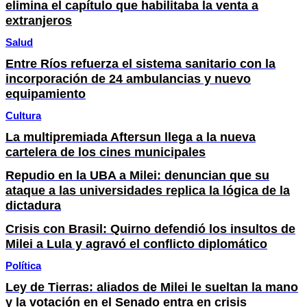
elimina el capítulo que habilitaba la venta a
extranjeros
Salud
Entre Ríos refuerza el sistema sanitario con la
incorporación de 24 ambulancias y nuevo
equipamiento
Cultura
La multipremiada Aftersun llega a la nueva
cartelera de los cines municipales
Repudio en la UBA a Milei: denuncian que su
ataque a las universidades replica la lógica de la
dictadura
Crisis con Brasil: Quirno defendió los insultos de
Milei a Lula y agravó el conflicto diplomático
Política
Ley de Tierras: aliados de Milei le sueltan la mano
y la votación en el Senado entra en crisis