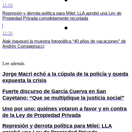
11:56
Represión y derrota política para Milei: LLA aprobó una Ley de
Propiedad Privada completamente recortada
11:35
Alak inauguró la muestra fotográfica “40 años de vacaciones” de
Andrés Compagnucci
Lee además
Jorge Macri echó a la cúpula de la policía y queda
expuesta la crisis
Fuerte discurso de García Cuerva en San
Cayetano: “Que se multiplique la justicia social”
Uno por uno: quiénes votaron a favor y en contra
de la Ley de Propiedad Privada
Represión y derrota política para Milei: LLA