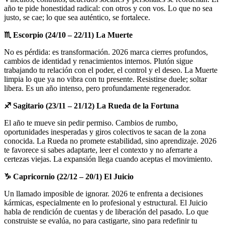
año te pide honestidad radical: con otros y con vos. Lo que no sea
justo, se cae; lo que sea auténtico, se fortalece.
♏
Escorpio (24/10 – 22/11) La Muerte
No es pérdida: es transformación. 2026 marca cierres profundos,
cambios de identidad y renacimientos internos. Plutón sigue
trabajando tu relación con el poder, el control y el deseo. La Muerte
limpia lo que ya no vibra con tu presente. Resistirse duele; soltar
libera. Es un año intenso, pero profundamente regenerador.
♐
Sagitario (23/11 – 21/12) La Rueda de la Fortuna
El año te mueve sin pedir permiso. Cambios de rumbo,
oportunidades inesperadas y giros colectivos te sacan de la zona
conocida. La Rueda no promete estabilidad, sino aprendizaje. 2026
te favorece si sabes adaptarte, leer el contexto y no aferrarte a
certezas viejas. La expansión llega cuando aceptas el movimiento.
♑
Capricornio (22/12 – 20/1) El Juicio
Un llamado imposible de ignorar. 2026 te enfrenta a decisiones
kármicas, especialmente en lo profesional y estructural. El Juicio
habla de rendición de cuentas y de liberación del pasado. Lo que
construiste se evalúa, no para castigarte, sino para redefinir tu