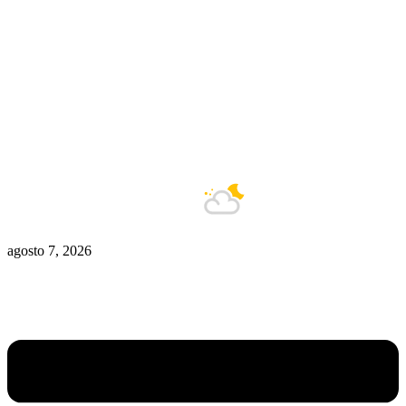
Zona De Control
Zona Caliente
Zombies
Ziulu
Zilioto
Zika
Buenos Aires
13°C
Nublado
agosto 7, 2026