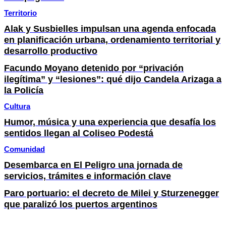
Territorio
Alak y Susbielles impulsan una agenda enfocada
en planificación urbana, ordenamiento territorial y
desarrollo productivo
Facundo Moyano detenido por “privación
ilegítima” y “lesiones”: qué dijo Candela Arizaga a
la Policía
Cultura
Humor, música y una experiencia que desafía los
sentidos llegan al Coliseo Podestá
Comunidad
Desembarca en El Peligro una jornada de
servicios, trámites e información clave
Paro portuario: el decreto de Milei y Sturzenegger
que paralizó los puertos argentinos