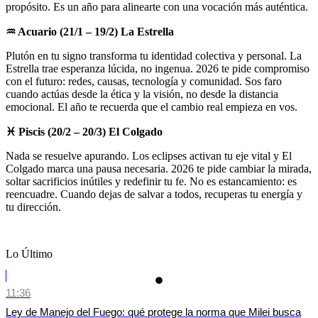
propósito. Es un año para alinearte con una vocación más auténtica.
♒
Acuario (21/1 – 19/2) La Estrella
Plutón en tu signo transforma tu identidad colectiva y personal. La
Estrella trae esperanza lúcida, no ingenua. 2026 te pide compromiso
con el futuro: redes, causas, tecnología y comunidad. Sos faro
cuando actúas desde la ética y la visión, no desde la distancia
emocional. El año te recuerda que el cambio real empieza en vos.
♓
Piscis (20/2 – 20/3) El Colgado
Nada se resuelve apurando. Los eclipses activan tu eje vital y El
Colgado marca una pausa necesaria. 2026 te pide cambiar la mirada,
soltar sacrificios inútiles y redefinir tu fe. No es estancamiento: es
reencuadre. Cuando dejas de salvar a todos, recuperas tu energía y
tu dirección.
Lo Último
11:36
Ley de Manejo del Fuego: qué protege la norma que Milei busca