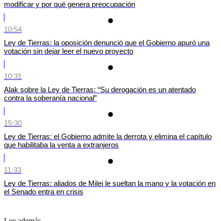
modificar y por qué genera preocupación
10:54
Ley de Tierras: la oposición denunció que el Gobierno apuró una
votación sin dejar leer el nuevo proyecto
10:31
Alak sobre la Ley de Tierras: “Su derogación es un atentado
contra la soberanía nacional”
15:30
Ley de Tierras: el Gobierno admite la derrota y elimina el capítulo
que habilitaba la venta a extranjeros
11:33
Ley de Tierras: aliados de Milei le sueltan la mano y la votación en
el Senado entra en crisis
Lee además