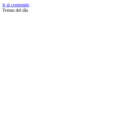
Ir al contenido
Temas del día
Zussane Garret
Zumba
Zuleika Esnal.
Zuccari
Zoonosis Urbana
Zoom Juntos Por El Cambio
Zoologico
Zoológico De La Plata
Zoo La Plata
Zoo
Zonas Frias
Zona Roja
Zona Norte
Zona Liberada