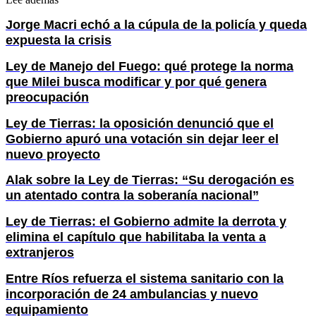
Jorge Macri echó a la cúpula de la policía y queda
expuesta la crisis
Ley de Manejo del Fuego: qué protege la norma
que Milei busca modificar y por qué genera
preocupación
Ley de Tierras: la oposición denunció que el
Gobierno apuró una votación sin dejar leer el
nuevo proyecto
Alak sobre la Ley de Tierras: “Su derogación es
un atentado contra la soberanía nacional”
Ley de Tierras: el Gobierno admite la derrota y
elimina el capítulo que habilitaba la venta a
extranjeros
Entre Ríos refuerza el sistema sanitario con la
incorporación de 24 ambulancias y nuevo
equipamiento