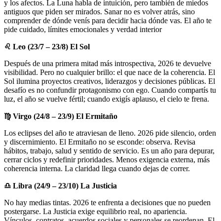
y los afectos. La Luna habla de intuición, pero también de miedos
antiguos que piden ser mirados. Sanar no es volver atrás, sino
comprender de dónde venís para decidir hacia dónde vas. El año te
pide cuidado, límites emocionales y verdad interior
♌
Leo (23/7 – 23/8) El Sol
Después de una primera mitad más introspectiva, 2026 te devuelve
visibilidad. Pero no cualquier brillo: el que nace de la coherencia. El
Sol ilumina proyectos creativos, liderazgos y decisiones públicas. El
desafío es no confundir protagonismo con ego. Cuando compartís tu
luz, el año se vuelve fértil; cuando exigís aplauso, el cielo te frena.
♍
Virgo (24/8 – 23/9) El Ermitaño
Los eclipses del año te atraviesan de lleno. 2026 pide silencio, orden
y discernimiento. El Ermitaño no se esconde: observa. Revisa
hábitos, trabajo, salud y sentido de servicio. Es un año para depurar,
cerrar ciclos y redefinir prioridades. Menos exigencia externa, más
coherencia interna. La claridad llega cuando dejas de correr.
♎
Libra (24/9 – 23/10) La Justicia
No hay medias tintas. 2026 te enfrenta a decisiones que no pueden
postergarse. La Justicia exige equilibrio real, no apariencia.
Vínculos, contratos, acuerdos sociales y personales se reordenan. El