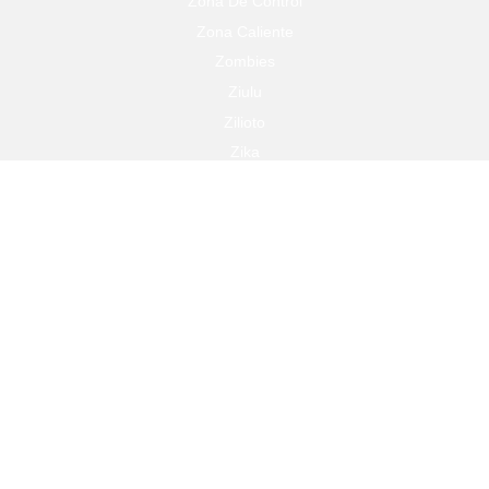
Zona De Control
Zona Caliente
Zombies
Ziulu
Zilioto
Zika