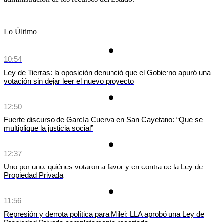
Lo Último
10:54
Ley de Tierras: la oposición denunció que el Gobierno apuró una
votación sin dejar leer el nuevo proyecto
12:50
Fuerte discurso de García Cuerva en San Cayetano: “Que se
multiplique la justicia social”
12:37
Uno por uno: quiénes votaron a favor y en contra de la Ley de
Propiedad Privada
11:56
Represión y derrota política para Milei: LLA aprobó una Ley de