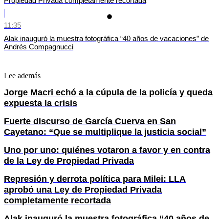
Propiedad Privada completamente recortada
11:35
Alak inauguró la muestra fotográfica “40 años de vacaciones” de
Andrés Compagnucci
Lee además
Jorge Macri echó a la cúpula de la policía y queda
expuesta la crisis
Fuerte discurso de García Cuerva en San
Cayetano: “Que se multiplique la justicia social”
Uno por uno: quiénes votaron a favor y en contra
de la Ley de Propiedad Privada
Represión y derrota política para Milei: LLA
aprobó una Ley de Propiedad Privada
completamente recortada
Alak inauguró la muestra fotográfica “40 años de