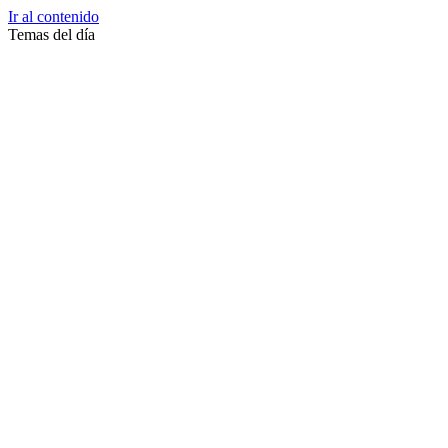
Ir al contenido
Temas del día
Zussane Garret
Zumba
Zuleika Esnal.
Zuccari
Zoonosis Urbana
Zoom Juntos Por El Cambio
Zoologico
Zoológico De La Plata
Zoo La Plata
Zoo
Zonas Frias
Zona Roja
Zona Norte
Zona Liberada