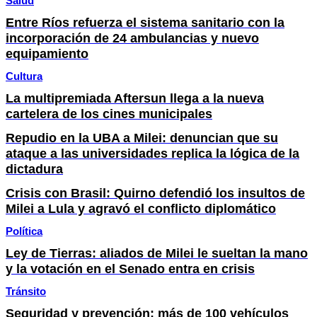
Salud
Entre Ríos refuerza el sistema sanitario con la
incorporación de 24 ambulancias y nuevo
equipamiento
Cultura
La multipremiada Aftersun llega a la nueva
cartelera de los cines municipales
Repudio en la UBA a Milei: denuncian que su
ataque a las universidades replica la lógica de la
dictadura
Crisis con Brasil: Quirno defendió los insultos de
Milei a Lula y agravó el conflicto diplomático
Política
Ley de Tierras: aliados de Milei le sueltan la mano
y la votación en el Senado entra en crisis
Tránsito
Seguridad y prevención: más de 100 vehículos