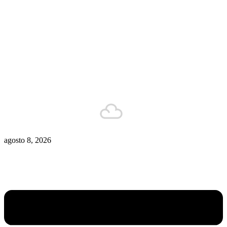
Zona De Control
Zona Caliente
Zombies
Ziulu
Zilioto
Zika
Buenos Aires
8°C
Está nublado
agosto 8, 2026