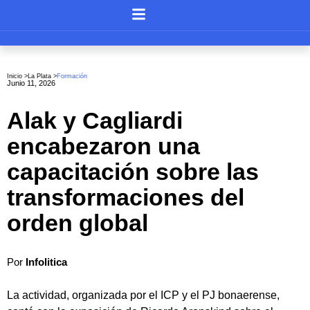
Inicio >
La Plata
>
Formación
Junio 11, 2026
Alak y Cagliardi
encabezaron una
capacitación sobre las
transformaciones del
orden global
Por
Infolitica
La actividad, organizada por el ICP y el PJ bonaerense,