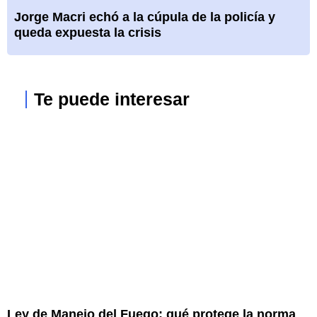
Jorge Macri echó a la cúpula de la policía y
queda expuesta la crisis
Te puede interesar
Ley de Manejo del Fuego: qué protege la norma
A