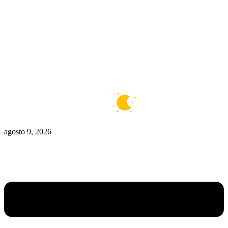
Zona Caliente
Zombies
Ziulu
Zilioto
Zika
Buenos Aires
6°C
Claro
agosto 9, 2026