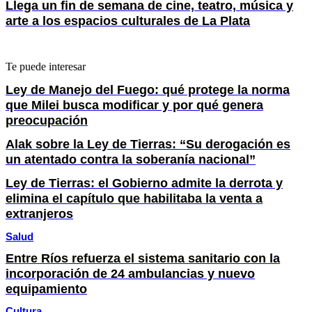
Llega un fin de semana de cine, teatro, música y
arte a los espacios culturales de La Plata
Te puede interesar
Ley de Manejo del Fuego: qué protege la norma
que Milei busca modificar y por qué genera
preocupación
Alak sobre la Ley de Tierras: “Su derogación es
un atentado contra la soberanía nacional”
Ley de Tierras: el Gobierno admite la derrota y
elimina el capítulo que habilitaba la venta a
extranjeros
Salud
Entre Ríos refuerza el sistema sanitario con la
incorporación de 24 ambulancias y nuevo
equipamiento
Cultura