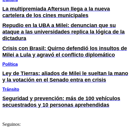
La multipremiada Aftersun llega a la nueva
cartelera de los cines municipales
Repudio en la UBA a Milei: denuncian que su
ataque a las universidades replica la lógica de la
dictadura
Crisis con Brasil: Quirno defendió los insultos de
Milei a Lula y agravó el conflicto diplomático
Política
Ley de Tierras: aliados de Milei le sueltan la mano
y la votación en el Senado entra en crisis
Tránsito
Seguridad y prevención: más de 100 vehículos
secuestrados y 10 personas aprehendidas
Seguinos: