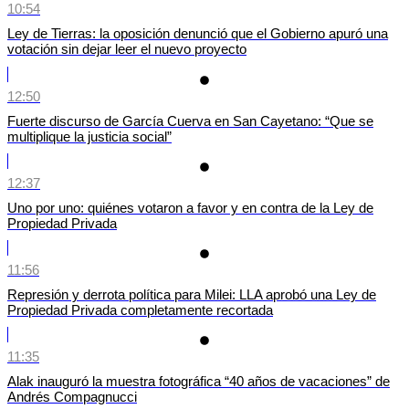
10:54
Ley de Tierras: la oposición denunció que el Gobierno apuró una
votación sin dejar leer el nuevo proyecto
12:50
Fuerte discurso de García Cuerva en San Cayetano: “Que se
multiplique la justicia social”
12:37
Uno por uno: quiénes votaron a favor y en contra de la Ley de
Propiedad Privada
11:56
Represión y derrota política para Milei: LLA aprobó una Ley de
Propiedad Privada completamente recortada
11:35
Alak inauguró la muestra fotográfica “40 años de vacaciones” de
Andrés Compagnucci