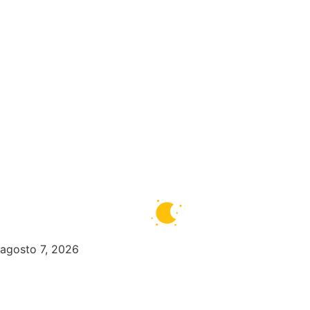
Zona Norte
Zona Liberada
Zona De Control
Zona Caliente
Zombies
Ziulu
Zilioto
Zika
Buenos Aires
7°C
Claro
agosto 7, 2026