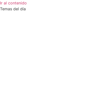
Ir al contenido
Temas del día
Zussane Garret
Zumba
Zuleika Esnal.
Zuccari
Zoonosis Urbana
Zoom Juntos Por El Cambio
Zoologico
Zoológico De La Plata
Zoo La Plata
Zoo
Zonas Frias
Zona Roja