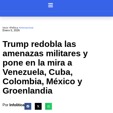
Inicio >
Política
>
Internacional
Enero 5, 2026
Trump redobla las
amenazas militares y
pone en la mira a
Venezuela, Cuba,
Colombia, México y
Groenlandia
Por
Infolitica