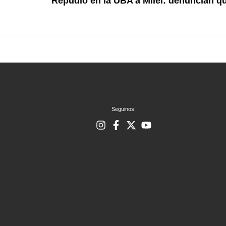
Repudio en la UBA a Milei: denuncian que
Seguinos: