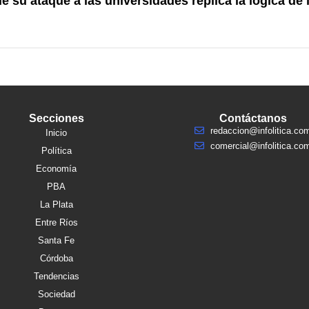
 su ataque a las universidades replica la lógica de 
Secciones
Contáctanos
redaccion@infolitica.co
Inicio
comercial@infolitica.co
Política
Economía
PBA
La Plata
Entre Ríos
Santa Fe
Córdoba
Tendencias
Sociedad