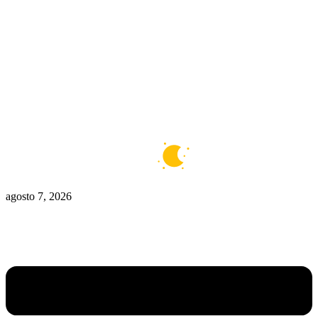
Zona De Control
Zona Caliente
Zombies
Ziulu
Zilioto
Zika
Buenos Aires
7°C
Claro
agosto 7, 2026