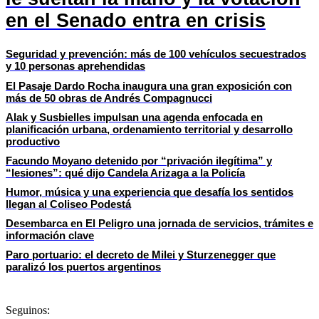
en el Senado entra en crisis
Seguridad y prevención: más de 100 vehículos secuestrados
y 10 personas aprehendidas
El Pasaje Dardo Rocha inaugura una gran exposición con
más de 50 obras de Andrés Compagnucci
Alak y Susbielles impulsan una agenda enfocada en
planificación urbana, ordenamiento territorial y desarrollo
productivo
Facundo Moyano detenido por “privación ilegítima” y
“lesiones”: qué dijo Candela Arizaga a la Policía
Humor, música y una experiencia que desafía los sentidos
llegan al Coliseo Podestá
Desembarca en El Peligro una jornada de servicios, trámites e
información clave
Paro portuario: el decreto de Milei y Sturzenegger que
paralizó los puertos argentinos
Seguinos: