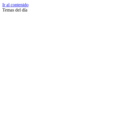
Ir al contenido
Temas del día
Zussane Garret
Zumba
Zuleika Esnal.
Zuccari
Zoonosis Urbana
Zoom Juntos Por El Cambio
Zoologico
Zoológico De La Plata
Zoo La Plata
Zoo
Zonas Frias
Zona Roja
Zona Norte
Zona Liberada