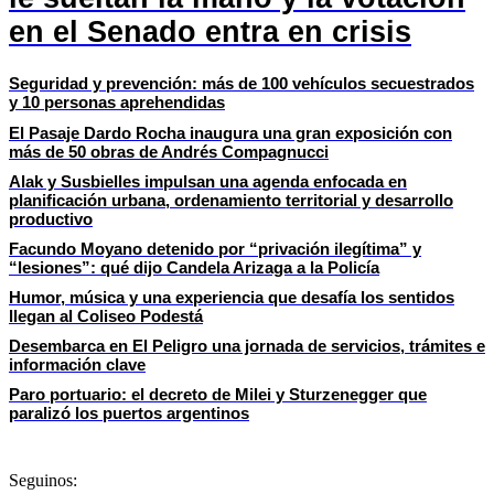
en el Senado entra en crisis
Seguridad y prevención: más de 100 vehículos secuestrados
y 10 personas aprehendidas
El Pasaje Dardo Rocha inaugura una gran exposición con
más de 50 obras de Andrés Compagnucci
Alak y Susbielles impulsan una agenda enfocada en
planificación urbana, ordenamiento territorial y desarrollo
productivo
Facundo Moyano detenido por “privación ilegítima” y
“lesiones”: qué dijo Candela Arizaga a la Policía
Humor, música y una experiencia que desafía los sentidos
llegan al Coliseo Podestá
Desembarca en El Peligro una jornada de servicios, trámites e
información clave
Paro portuario: el decreto de Milei y Sturzenegger que
paralizó los puertos argentinos
Seguinos: