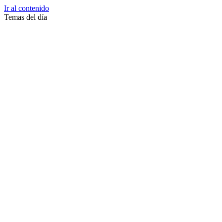
Ir al contenido
Temas del día
Zussane Garret
Zumba
Zuleika Esnal.
Zuccari
Zoonosis Urbana
Zoom Juntos Por El Cambio
Zoologico
Zoológico De La Plata
Zoo La Plata
Zoo
Zonas Frias
Zona Roja
Zona Norte
Zona Liberada