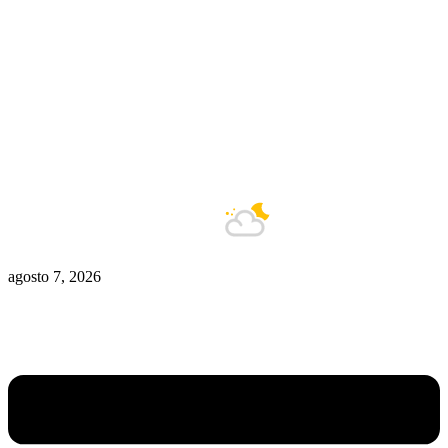
Zona De Control
Zona Caliente
Zombies
Ziulu
Zilioto
Zika
Buenos Aires
13°C
Nublado
agosto 7, 2026