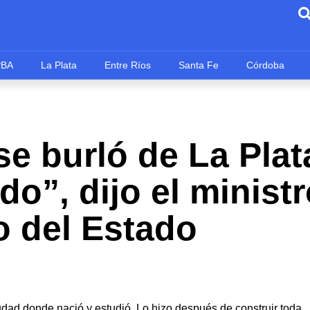
PBA
La Plata
Entre Ríos
Santa Fe
Córdoba
e burló de La Plat
do”, dijo el ministr
 del Estado
iudad donde nació y estudió. Lo hizo después de construir toda