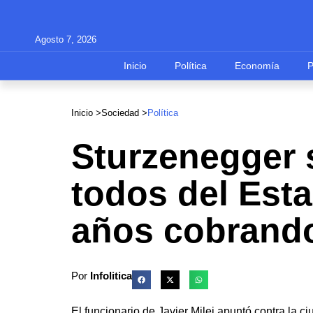
Agosto 7, 2026
Inicio
Política
Economía
Inicio >
Sociedad
>
Política
Sturzenegger s
todos del Esta
años cobrando
Por
Infolitica
El funcionario de Javier Milei apuntó contra la c