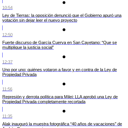
10:54
Ley de Tierras: la oposición denunció que el Gobierno apuró una
votación sin dejar leer el nuevo proyecto
12:50
Fuerte discurso de García Cuerva en San Cayetano: “Que se
multiplique la justicia social”
12:37
Uno por uno: quiénes votaron a favor y en contra de la Ley de
Propiedad Privada
11:56
Represión y derrota política para Milei: LLA aprobó una Ley de
Propiedad Privada completamente recortada
11:35
Alak inauguró la muestra fotográfica “40 años de vacaciones” de