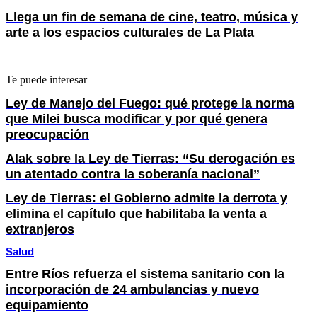
Llega un fin de semana de cine, teatro, música y
arte a los espacios culturales de La Plata
Te puede interesar
Ley de Manejo del Fuego: qué protege la norma
que Milei busca modificar y por qué genera
preocupación
Alak sobre la Ley de Tierras: “Su derogación es
un atentado contra la soberanía nacional”
Ley de Tierras: el Gobierno admite la derrota y
elimina el capítulo que habilitaba la venta a
extranjeros
Salud
Entre Ríos refuerza el sistema sanitario con la
incorporación de 24 ambulancias y nuevo
equipamiento