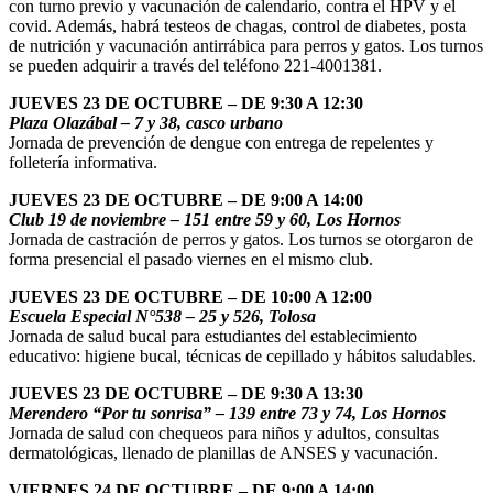
con turno previo y vacunación de calendario, contra el HPV y el
covid. Además, habrá testeos de chagas, control de diabetes, posta
de nutrición y vacunación antirrábica para perros y gatos. Los turnos
se pueden adquirir a través del teléfono 221-4001381.
JUEVES 23 DE OCTUBRE – DE 9:30 A 12:30
Plaza Olazábal – 7 y 38, casco urbano
Jornada de prevención de dengue con entrega de repelentes y
folletería informativa.
JUEVES 23 DE OCTUBRE – DE 9:00 A 14:00
Club 19 de noviembre – 151 entre 59 y 60, Los Hornos
Jornada de castración de perros y gatos. Los turnos se otorgaron de
forma presencial el pasado viernes en el mismo club.
JUEVES 23 DE OCTUBRE – DE 10:00 A 12:00
Escuela Especial N°538 – 25 y 526, Tolosa
Jornada de salud bucal para estudiantes del establecimiento
educativo: higiene bucal, técnicas de cepillado y hábitos saludables.
JUEVES 23 DE OCTUBRE – DE 9:30 A 13:30
Merendero “Por tu sonrisa” – 139 entre 73 y 74, Los Hornos
Jornada de salud con chequeos para niños y adultos, consultas
dermatológicas, llenado de planillas de ANSES y vacunación.
VIERNES 24 DE OCTUBRE – DE 9:00 A 14:00