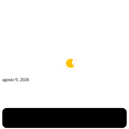
Zona De Control
Zona Caliente
Zombies
Ziulu
Zilioto
Zika
Buenos Aires
7°C
Claro
agosto 9, 2026