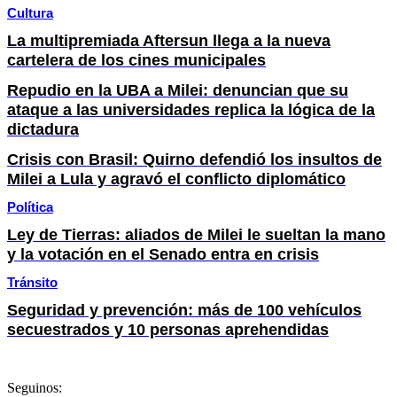
Cultura
La multipremiada Aftersun llega a la nueva
cartelera de los cines municipales
Repudio en la UBA a Milei: denuncian que su
ataque a las universidades replica la lógica de la
dictadura
Crisis con Brasil: Quirno defendió los insultos de
Milei a Lula y agravó el conflicto diplomático
Política
Ley de Tierras: aliados de Milei le sueltan la mano
y la votación en el Senado entra en crisis
Tránsito
Seguridad y prevención: más de 100 vehículos
secuestrados y 10 personas aprehendidas
Seguinos: