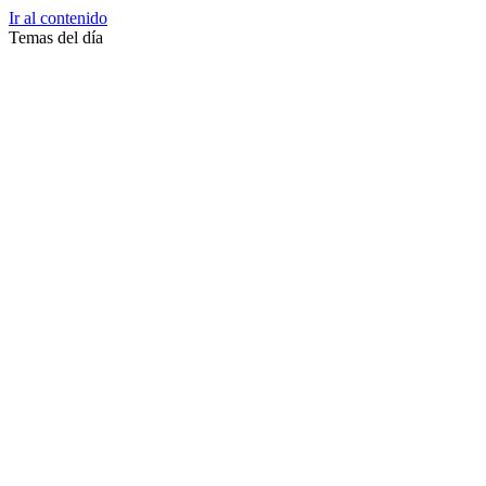
Ir al contenido
Temas del día
Zussane Garret
Zumba
Zuleika Esnal.
Zuccari
Zoonosis Urbana
Zoom Juntos Por El Cambio
Zoologico
Zoológico De La Plata
Zoo La Plata
Zoo
Zonas Frias
Zona Roja
Zona Norte
Zona Liberada