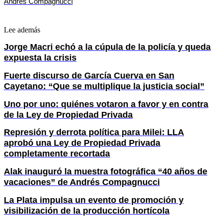
Andrés Compagnucci
Lee además
Jorge Macri echó a la cúpula de la policía y queda
expuesta la crisis
Fuerte discurso de García Cuerva en San
Cayetano: “Que se multiplique la justicia social”
Uno por uno: quiénes votaron a favor y en contra
de la Ley de Propiedad Privada
Represión y derrota política para Milei: LLA
aprobó una Ley de Propiedad Privada
completamente recortada
Alak inauguró la muestra fotográfica “40 años de
vacaciones” de Andrés Compagnucci
La Plata impulsa un evento de promoción y
visibilización de la producción hortícola