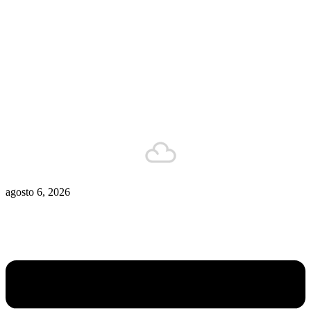
Zona De Control
Zona Caliente
Zombies
Ziulu
Zilioto
Zika
Buenos Aires
12°C
Está nublado
agosto 6, 2026