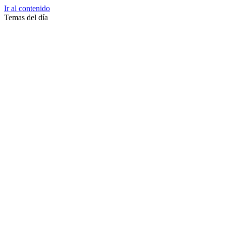
Ir al contenido
Temas del día
Zussane Garret
Zumba
Zuleika Esnal.
Zuccari
Zoonosis Urbana
Zoom Juntos Por El Cambio
Zoologico
Zoológico De La Plata
Zoo La Plata
Zoo
Zonas Frias
Zona Roja
Zona Norte
Zona Liberada