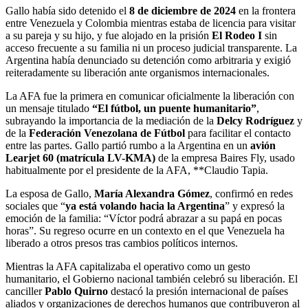
Gallo había sido detenido el
8 de diciembre de 2024
en la frontera
entre Venezuela y Colombia mientras estaba de licencia para visitar
a su pareja y su hijo, y fue alojado en la prisión
El Rodeo I
sin
acceso frecuente a su familia ni un proceso judicial transparente. La
Argentina había denunciado su detención como arbitraria y exigió
reiteradamente su liberación ante organismos internacionales.
La AFA fue la primera en comunicar oficialmente la liberación con
un mensaje titulado
“El fútbol, un puente humanitario”
,
subrayando la importancia de la mediación de la
Delcy Rodríguez
y
de la
Federación Venezolana de Fútbol
para facilitar el contacto
entre las partes. Gallo partió rumbo a la Argentina en un
avión
Learjet 60 (matrícula LV-KMA)
de la empresa Baires Fly, usado
habitualmente por el presidente de la AFA, **Claudio Tapia.
La esposa de Gallo,
María Alexandra Gómez
, confirmó en redes
sociales que “
ya está volando hacia la Argentina
” y expresó la
emoción de la familia: “Víctor podrá abrazar a su papá en pocas
horas”. Su regreso ocurre en un contexto en el que Venezuela ha
liberado a otros presos tras cambios políticos internos.
Mientras la AFA capitalizaba el operativo como un gesto
humanitario, el Gobierno nacional también celebró su liberación. El
canciller
Pablo Quirno
destacó la presión internacional de países
aliados y organizaciones de derechos humanos que contribuyeron al