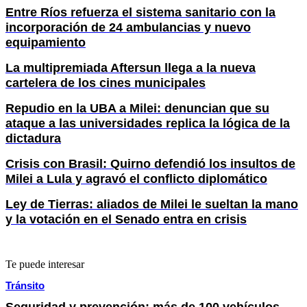
Entre Ríos refuerza el sistema sanitario con la
incorporación de 24 ambulancias y nuevo
equipamiento
La multipremiada Aftersun llega a la nueva
cartelera de los cines municipales
Repudio en la UBA a Milei: denuncian que su
ataque a las universidades replica la lógica de la
dictadura
Crisis con Brasil: Quirno defendió los insultos de
Milei a Lula y agravó el conflicto diplomático
Ley de Tierras: aliados de Milei le sueltan la mano
y la votación en el Senado entra en crisis
Te puede interesar
Tránsito