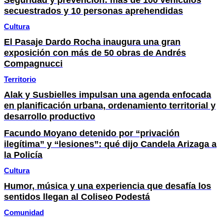
Seguridad y prevención: más de 100 vehículos
secuestrados y 10 personas aprehendidas
Cultura
El Pasaje Dardo Rocha inaugura una gran
exposición con más de 50 obras de Andrés
Compagnucci
Territorio
Alak y Susbielles impulsan una agenda enfocada
en planificación urbana, ordenamiento territorial y
desarrollo productivo
Facundo Moyano detenido por “privación
ilegítima” y “lesiones”: qué dijo Candela Arizaga a
la Policía
Cultura
Humor, música y una experiencia que desafía los
sentidos llegan al Coliseo Podestá
Comunidad