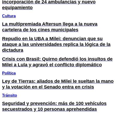
incorporación de 24 ambulancias y nuevo
equipamiento
Cultura
La multipremiada Aftersun llega a la nueva
cartelera de los cines municipales
Repudio en la UBA a Milei: denuncian que su
ataque a las universidades replica la lógica de la
dictadura
Crisis con Brasil: Quirno defendió los insultos de
Milei a Lula y agravó el conflicto diplomático
Política
Ley de Tierras: aliados de Milei le sueltan la mano
y la votación en el Senado entra en crisis
Tránsito
Seguridad y prevención: más de 100 vehículos
secuestrados y 10 personas aprehendidas