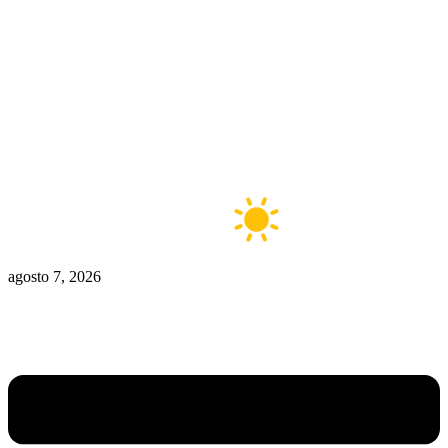
Zona De Control
Zona Caliente
Zombies
Ziulu
Zilioto
Zika
Buenos Aires
12°C
Claro
agosto 7, 2026