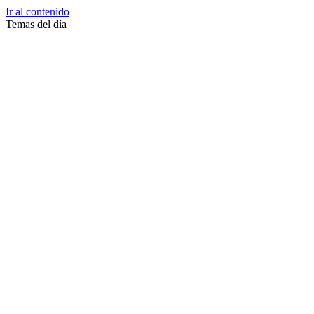
Ir al contenido
Temas del día
Zussane Garret
Zumba
Zuleika Esnal.
Zuccari
Zoonosis Urbana
Zoom Juntos Por El Cambio
Zoologico
Zoológico De La Plata
Zoo La Plata
Zoo
Zonas Frias
Zona Roja
Zona Norte
Zona Liberada