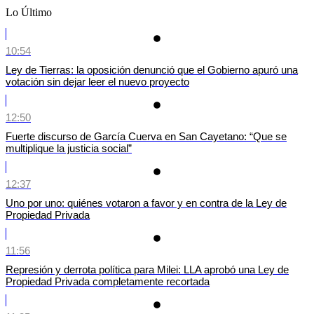
Lo Último
10:54
Ley de Tierras: la oposición denunció que el Gobierno apuró una
votación sin dejar leer el nuevo proyecto
12:50
Fuerte discurso de García Cuerva en San Cayetano: “Que se
multiplique la justicia social”
12:37
Uno por uno: quiénes votaron a favor y en contra de la Ley de
Propiedad Privada
11:56
Represión y derrota política para Milei: LLA aprobó una Ley de
Propiedad Privada completamente recortada