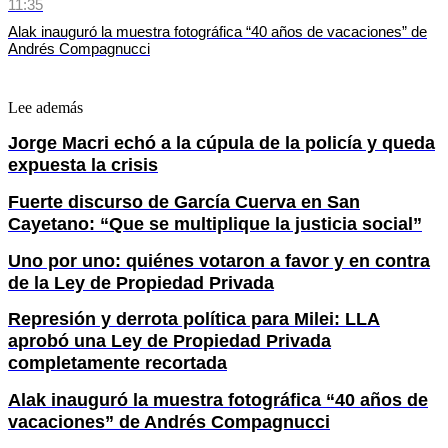
11:35
Alak inauguró la muestra fotográfica “40 años de vacaciones” de
Andrés Compagnucci
Lee además
Jorge Macri echó a la cúpula de la policía y queda
expuesta la crisis
Fuerte discurso de García Cuerva en San
Cayetano: “Que se multiplique la justicia social”
Uno por uno: quiénes votaron a favor y en contra
de la Ley de Propiedad Privada
Represión y derrota política para Milei: LLA
aprobó una Ley de Propiedad Privada
completamente recortada
Alak inauguró la muestra fotográfica “40 años de
vacaciones” de Andrés Compagnucci