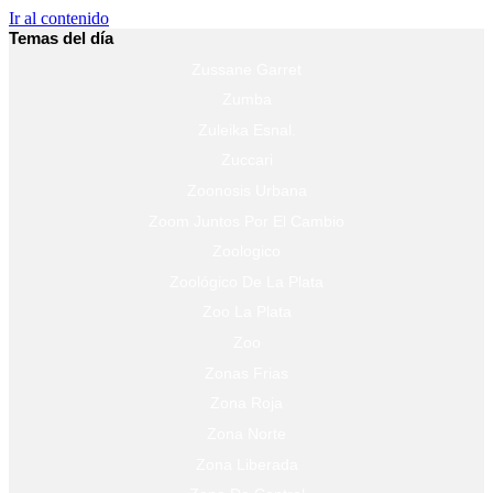
Ir al contenido
Temas del día
Zussane Garret
Zumba
Zuleika Esnal.
Zuccari
Zoonosis Urbana
Zoom Juntos Por El Cambio
Zoologico
Zoológico De La Plata
Zoo La Plata
Zoo
Zonas Frias
Zona Roja
Zona Norte
Zona Liberada