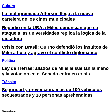
Cultura
La multipremiada Aftersun llega a la nueva
cartelera de los cines municipales
Repudio en la UBA a Milei: denuncian que su
ataque a las universidades replica la lógica de la
dictadura
Crisis con Brasil: Quirno defendió los insultos de
Milei a Lula y agravó el conflicto diplomático
Política
Ley de Tierras: aliados de Milei le sueltan la mano
y la votación en el Senado entra en crisis
Tránsito
Seguridad y prevención: más de 100 vehículos
secuestrados y 10 personas aprehendidas
Seguinos: