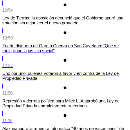
10:54
Ley de Tierras: la oposición denunció que el Gobierno apuró una
votación sin dejar leer el nuevo proyecto
12:50
Fuerte discurso de García Cuerva en San Cayetano: “Que se
multiplique la justicia social”
12:37
Uno por uno: quiénes votaron a favor y en contra de la Ley de
Propiedad Privada
11:56
Represión y derrota política para Milei: LLA aprobó una Ley de
Propiedad Privada completamente recortada
11:35
Alak inauguró la muestra fotográfica “40 años de vacaciones” de