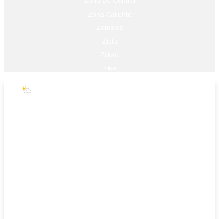
Zona De Control
Zona Caliente
Zombies
Ziulu
Zilioto
Zika
Buenos Aires
11°C
Agosto 8, 2026