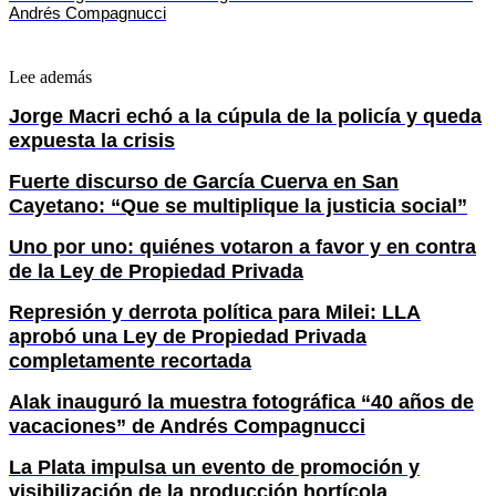
Andrés Compagnucci
Lee además
Jorge Macri echó a la cúpula de la policía y queda
expuesta la crisis
Fuerte discurso de García Cuerva en San
Cayetano: “Que se multiplique la justicia social”
Uno por uno: quiénes votaron a favor y en contra
de la Ley de Propiedad Privada
Represión y derrota política para Milei: LLA
aprobó una Ley de Propiedad Privada
completamente recortada
Alak inauguró la muestra fotográfica “40 años de
vacaciones” de Andrés Compagnucci
La Plata impulsa un evento de promoción y
visibilización de la producción hortícola