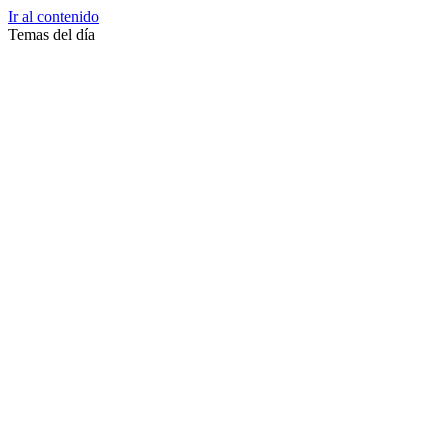
Ir al contenido
Temas del día
Zussane Garret
Zumba
Zuleika Esnal.
Zuccari
Zoonosis Urbana
Zoom Juntos Por El Cambio
Zoologico
Zoológico De La Plata
Zoo La Plata
Zoo
Zonas Frias
Zona Roja
Zona Norte
Zona Liberada