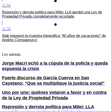
11:56
Represión y derrota política para Milei: LLA aprobó una Ley de
Propiedad Privada completamente recortada
11:35
Alak inauguró la muestra fotográfica “40 años de vacaciones” de
Andrés Compagnucci
Lee además
Jorge Macri echó a la cúpula de la policía y queda
expuesta la crisis
Fuerte discurso de García Cuerva en San
Cayetano: “Que se multiplique la justicia social”
Uno por uno: quiénes votaron a favor y en contra
de la Ley de Propiedad Privada
Represión y derrota política para Milei: LLA