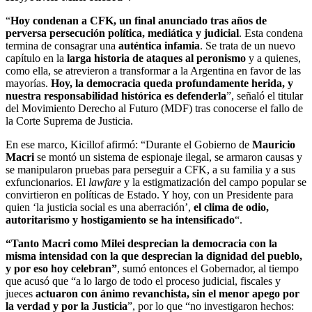
“
Hoy condenan a CFK, un final anunciado tras años de
perversa persecución política, mediática y judicial
. Esta condena
termina de consagrar una
auténtica infamia
. Se trata de un nuevo
capítulo en la
larga historia de ataques al peronismo
y a quienes,
como ella, se atrevieron a transformar a la Argentina en favor de las
mayorías.
Hoy, la democracia queda profundamente herida, y
nuestra responsabilidad histórica es defenderla
”, señaló el titular
del Movimiento Derecho al Futuro (MDF) tras conocerse el fallo de
la Corte Suprema de Justicia.
En ese marco, Kicillof afirmó: “Durante el Gobierno de
Mauricio
Macri
se montó un sistema de espionaje ilegal, se armaron causas y
se manipularon pruebas para perseguir a CFK, a su familia y a sus
exfuncionarios. El
lawfare
y la estigmatización del campo popular se
convirtieron en políticas de Estado. Y hoy, con un Presidente para
quien ‘la justicia social es una aberración’,
el clima de odio,
autoritarismo y hostigamiento se ha intensificado
“.
“Tanto Macri como Milei desprecian la democracia con la
misma intensidad con la que desprecian la dignidad del pueblo,
y por eso hoy celebran”
, sumó entonces el Gobernador, al tiempo
que acusó que “a lo largo de todo el proceso judicial, fiscales y
jueces
actuaron con ánimo revanchista, sin el menor apego por
la verdad y por la Justicia
”, por lo que “no investigaron hechos: