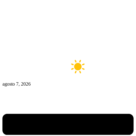
Zona De Control
Zona Caliente
Zombies
Ziulu
Zilioto
Zika
Buenos Aires
13°C
Claro
agosto 7, 2026