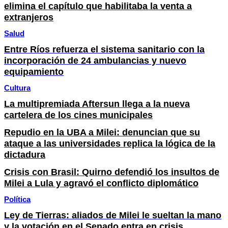
elimina el capítulo que habilitaba la venta a
extranjeros
Salud
Entre Ríos refuerza el sistema sanitario con la
incorporación de 24 ambulancias y nuevo
equipamiento
Cultura
La multipremiada Aftersun llega a la nueva
cartelera de los cines municipales
Repudio en la UBA a Milei: denuncian que su
ataque a las universidades replica la lógica de la
dictadura
Crisis con Brasil: Quirno defendió los insultos de
Milei a Lula y agravó el conflicto diplomático
Política
Ley de Tierras: aliados de Milei le sueltan la mano
y la votación en el Senado entra en crisis