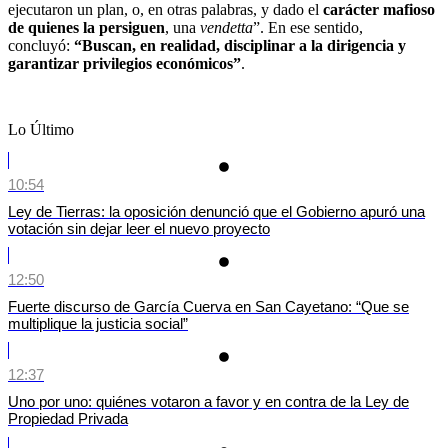
ejecutaron un plan, o, en otras palabras, y dado el
carácter mafioso
de quienes la persiguen
, una
vendetta
”. En ese sentido,
concluyó:
“Buscan, en realidad, disciplinar a la dirigencia y
garantizar privilegios económicos”
.
Lo Último
10:54
Ley de Tierras: la oposición denunció que el Gobierno apuró una
votación sin dejar leer el nuevo proyecto
12:50
Fuerte discurso de García Cuerva en San Cayetano: “Que se
multiplique la justicia social”
12:37
Uno por uno: quiénes votaron a favor y en contra de la Ley de
Propiedad Privada