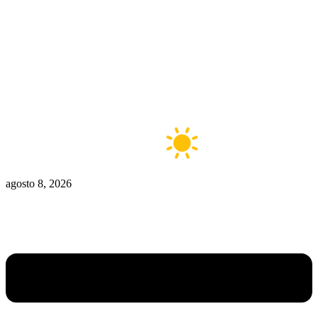
Zona Caliente
Zombies
Ziulu
Zilioto
Zika
Buenos Aires
12°C
Claro
agosto 8, 2026