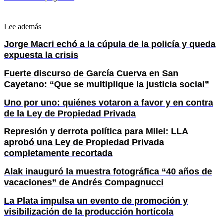
Lee además
Jorge Macri echó a la cúpula de la policía y queda
expuesta la crisis
Fuerte discurso de García Cuerva en San
Cayetano: “Que se multiplique la justicia social”
Uno por uno: quiénes votaron a favor y en contra
de la Ley de Propiedad Privada
Represión y derrota política para Milei: LLA
aprobó una Ley de Propiedad Privada
completamente recortada
Alak inauguró la muestra fotográfica “40 años de
vacaciones” de Andrés Compagnucci
La Plata impulsa un evento de promoción y
visibilización de la producción hortícola