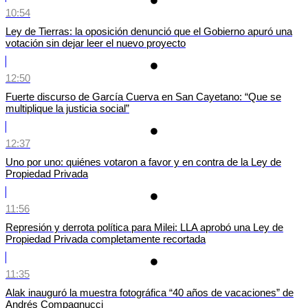
10:54
Ley de Tierras: la oposición denunció que el Gobierno apuró una
votación sin dejar leer el nuevo proyecto
12:50
Fuerte discurso de García Cuerva en San Cayetano: “Que se
multiplique la justicia social”
12:37
Uno por uno: quiénes votaron a favor y en contra de la Ley de
Propiedad Privada
11:56
Represión y derrota política para Milei: LLA aprobó una Ley de
Propiedad Privada completamente recortada
11:35
Alak inauguró la muestra fotográfica “40 años de vacaciones” de
Andrés Compagnucci