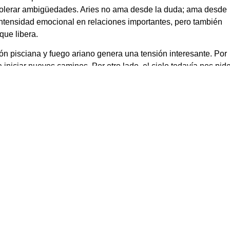
tolerar ambigüedades. Aries no ama desde la duda; ama desde
ntensidad emocional en relaciones importantes, pero también
que libera.
ión pisciana y fuego ariano genera una tensión interesante. Por
 iniciar nuevos caminos. Por otro lado, el cielo todavía nos pid
ntes de tomar decisiones definitivas.
icativos de la semana: la Luna Nueva en Piscis. Este evento
o. Piscis es el final del zodíaco, el lugar donde todos los ciclo
uí no es una luna de acción inmediata; es una luna de entrega
de soltar aquello que ya no forma parte de nuestro camino.
eron su función, expectativas que ya no resuenan con nuestra
 simplemente las deja ir como hojas que flotan en el agua.
ón a mirar hacia adentro con compasión. No se trata de juzgar l
mos. Muchas personas pueden experimentar sueños intensos,
piritual inesperados.