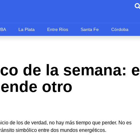
PBA
La Plata
Entre Ríos
Santa Fe
Córdoba
co de la semana: el
iende otro
inicio de los de verdad, no hay más tiempo que perder. No es
tránsito simbólico entre dos mundos energéticos.