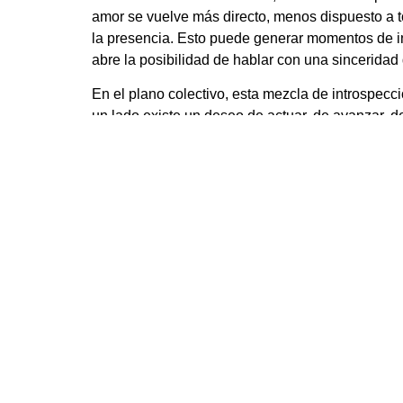
amor se vuelve más directo, menos dispuesto a 
la presencia. Esto puede generar momentos de i
abre la posibilidad de hablar con una sinceridad 
En el plano colectivo, esta mezcla de introspecc
un lado existe un deseo de actuar, de avanzar, de
escuchar lo que las emociones tienen que decir a
Y entonces llega uno de los momentos más signif
funciona como el último suspiro del año astrológic
se disuelven antes de renacer. La Luna Nueva aq
de cierre, de comprensión espiritual.
Bajo esta lunación podemos sentir la necesidad 
Viejos hábitos emocionales, vínculos que cumpli
verdad. Piscis no rompe las cosas con violencia;
A nivel personal, esta luna nueva es una invitaci
que fuimos, sino de comprender lo que aprendi
intuiciones profundas o momentos de claridad es