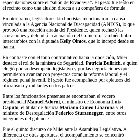
especulaciones sobre el “sillón de Rivadavia”. El gesto fue leído en
el recinto como una alusión directa a su compañera de fórmula.
En otro tramo, legisladores kirchneristas mencionaron la causa
vinculada a la Agencia Nacional de Discapacidad (ANDIS), lo que
provocó una reacción airada del Presidente, quien rechazó las
acusaciones y defendió la actuación del Gobierno. También hubo
intercambios con la diputada
Kelly Olmos
, que lo increpó desde su
banca.
En contraste con el tono confrontativo hacia la oposición, Milei
destacó el rol de la ministra de Seguridad,
Patricia Bullrich
, a quien
elogió por su desempeño legislativo y por las negociaciones que
permitieron avanzar con proyectos como la reforma laboral y el
régimen penal juvenil. El gesto fue acompañado por aplausos del
oficialismo y militantes en los palcos.
Entre los funcionarios presentes se encontraban el vocero
presidencial
Manuel Adorni
, el ministro de Economía
Luis
Caputo
, el titular de Justicia
Mariano Cúneo Libarona
y el
ministro de Desregulación
Federico Sturzenegger
, entre otros
integrantes del gabinete.
Fue el quinto discurso de Milei ante la Asamblea Legislativa. A
diferencia de otras aperturas, el acompañamiento se concentró