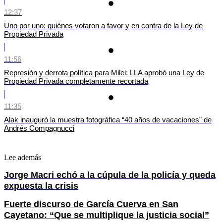
12:37
Uno por uno: quiénes votaron a favor y en contra de la Ley de
Propiedad Privada
11:56
Represión y derrota política para Milei: LLA aprobó una Ley de
Propiedad Privada completamente recortada
11:35
Alak inauguró la muestra fotográfica “40 años de vacaciones” de
Andrés Compagnucci
Lee además
Jorge Macri echó a la cúpula de la policía y queda
expuesta la crisis
Fuerte discurso de García Cuerva en San
Cayetano: “Que se multiplique la justicia social”