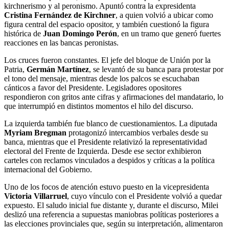
kirchnerismo y al peronismo. Apuntó contra la expresidenta
Cristina Fernández de Kirchner
, a quien volvió a ubicar como
figura central del espacio opositor, y también cuestionó la figura
histórica de
Juan Domingo Perón
, en un tramo que generó fuertes
reacciones en las bancas peronistas.
Los cruces fueron constantes. El jefe del bloque de Unión por la
Patria,
Germán Martínez
, se levantó de su banca para protestar por
el tono del mensaje, mientras desde los palcos se escuchaban
cánticos a favor del Presidente. Legisladores opositores
respondieron con gritos ante cifras y afirmaciones del mandatario, lo
que interrumpió en distintos momentos el hilo del discurso.
La izquierda también fue blanco de cuestionamientos. La diputada
Myriam Bregman
protagonizó intercambios verbales desde su
banca, mientras que el Presidente relativizó la representatividad
electoral del Frente de Izquierda. Desde ese sector exhibieron
carteles con reclamos vinculados a despidos y críticas a la política
internacional del Gobierno.
Uno de los focos de atención estuvo puesto en la vicepresidenta
Victoria Villarruel
, cuyo vínculo con el Presidente volvió a quedar
expuesto. El saludo inicial fue distante y, durante el discurso, Milei
deslizó una referencia a supuestas maniobras políticas posteriores a
las elecciones provinciales que, según su interpretación, alimentaron