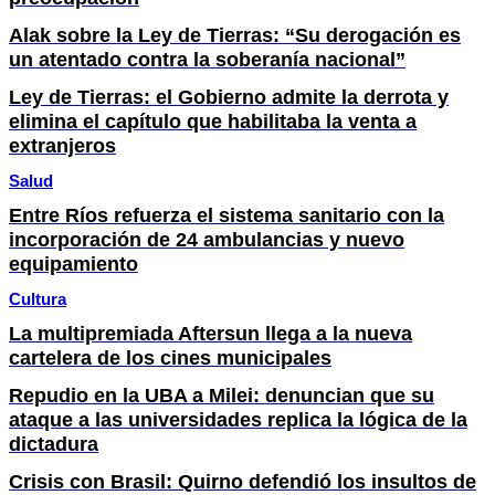
Alak sobre la Ley de Tierras: “Su derogación es
un atentado contra la soberanía nacional”
Ley de Tierras: el Gobierno admite la derrota y
elimina el capítulo que habilitaba la venta a
extranjeros
Salud
Entre Ríos refuerza el sistema sanitario con la
incorporación de 24 ambulancias y nuevo
equipamiento
Cultura
La multipremiada Aftersun llega a la nueva
cartelera de los cines municipales
Repudio en la UBA a Milei: denuncian que su
ataque a las universidades replica la lógica de la
dictadura
Crisis con Brasil: Quirno defendió los insultos de