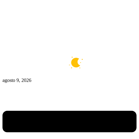
Zona Caliente
Zombies
Ziulu
Zilioto
Zika
Buenos Aires
6°C
Claro
agosto 9, 2026