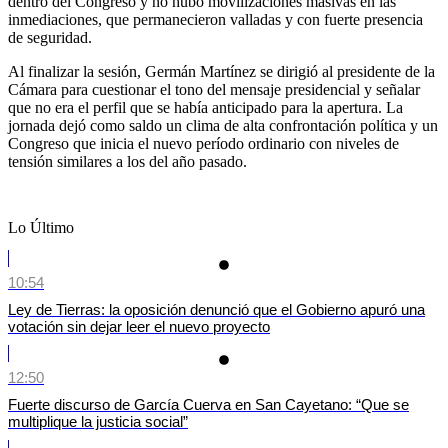
dentro del Congreso y no hubo movilizaciones masivas en las
inmediaciones, que permanecieron valladas y con fuerte presencia
de seguridad.
Al finalizar la sesión, Germán Martínez se dirigió al presidente de la
Cámara para cuestionar el tono del mensaje presidencial y señalar
que no era el perfil que se había anticipado para la apertura. La
jornada dejó como saldo un clima de alta confrontación política y un
Congreso que inicia el nuevo período ordinario con niveles de
tensión similares a los del año pasado.
Lo Último
10:54
Ley de Tierras: la oposición denunció que el Gobierno apuró una
votación sin dejar leer el nuevo proyecto
12:50
Fuerte discurso de García Cuerva en San Cayetano: “Que se
multiplique la justicia social”