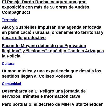
El Pasaje Dardo Rocha inaugura una gran
exposición con más de 50 obras de Andrés
Compagnucci
Territorio
Alak y Susbielles impulsan una agenda enfocada
en planificación urbana, ordenamiento territorial y
desarrollo productivo
Facundo Moyano detenido por “privación
ilegítima” y “lesiones”: qué dijo Candela Arizaga a
la Policía
Cultura
Humor, música y una experiencia que desafía los
sentidos llegan al Coliseo Podestá
Comunidad
Desembarca en El Peligro una jornada de
servicios, trámites e información clave
Paro portuario: el decreto de Milei y Sturzenegger