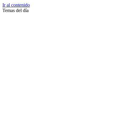
Ir al contenido
Temas del día
Zussane Garret
Zumba
Zuleika Esnal.
Zuccari
Zoonosis Urbana
Zoom Juntos Por El Cambio
Zoologico
Zoológico De La Plata
Zoo La Plata
Zoo
Zonas Frias
Zona Roja
Zona Norte
Zona Liberada