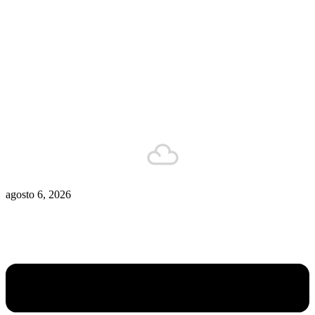
Zona De Control
Zona Caliente
Zombies
Ziulu
Zilioto
Zika
Buenos Aires
12°C
Está nublado
agosto 6, 2026