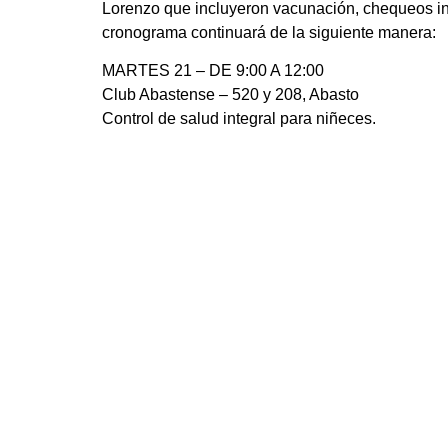
Lorenzo que incluyeron vacunación, chequeos int
cronograma continuará de la siguiente manera:
MARTES 21 – DE 9:00 A 12:00
Club Abastense – 520 y 208, Abasto
Control de salud integral para niñeces.
MARTES 21 – DE 13:30 A 17:00
Rectorado UNLP – 7 entre 47 y 48, casco urban
Curso de formación para promotoras de salud.
MIÉRCOLES 22 – DE 9:00 A 12:00
Escuela Primaria N° 31 – 3 entre 527 y 528, Tol
Como parte del Programa Salud Escolar, atención
niñeces.
MIÉRCOLES 22 – DE 9:00 A 13:00
Club Pedro Benoit – 526 bis entre 15 y 16, Tolos
Como parte del Programa Club de Jugadores, contr
años.