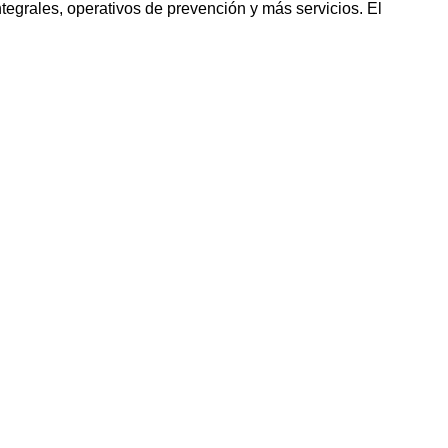
egrales, operativos de prevención y más servicios. El
o
osa
 pediátrica, consultas odontológicas y vacunación para
a
oles de salud para deportistas de la institución de 6 a 18