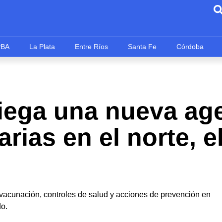
PBA
La Plata
Entre Ríos
Santa Fe
Córdoba
liega una nueva ag
rias en el norte, el
 vacunación, controles de salud y acciones de prevención en
do.