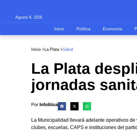
Agosto 8, 2026
Inicio
Política
Economía
Inicio >
La Plata
>
Salud
La Plata desp
jornadas sanita
Por
Infolitica
La Municipalidad llevará adelante operativos de
clubes, escuelas, CAPS e instituciones del parti