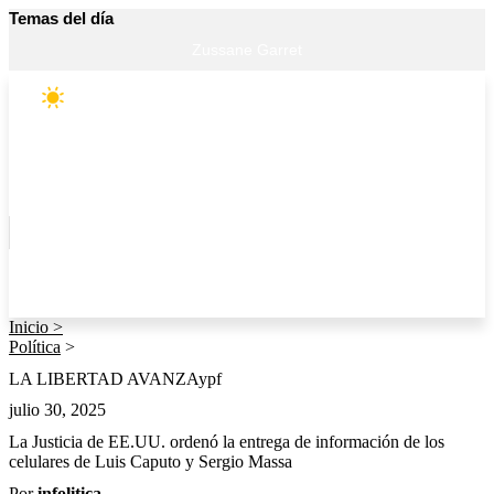
Ir
Temas del día
al
Zussane Garret
contenido
Buenos Aires
9°C
Agosto 7, 2026
Inicio
Política
Economía
PBA
La Plata
Entre Ríos
Santa Fe
Córdoba
Tendencias
Sociedad
Deportes
Inicio >
Política
>
LA LIBERTAD AVANZA
ypf
julio 30, 2025
La Justicia de EE.UU. ordenó la entrega de información de los
celulares de Luis Caputo y Sergio Massa
Por
infolitica