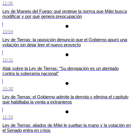
11:36
Ley de Manejo del Fuego: qué protege la norma que Milei busca
modificar y por qué genera preocupación
10:54
Ley de Tierras: la oposición denunció que el Gobierno apuró una
votación sin dejar leer el nuevo proyecto
10:31
Alak sobre la Ley de Tierras: “Su derogación es un atentado
contra la soberanía nacional”
15:30
Ley de Tierras: el Gobierno admite la derrota y elimina el capítulo
que habilitaba la venta a extranjeros
11:33
Ley de Tierras: aliados de Milei le sueltan la mano y la votación en
el Senado entra en crisis