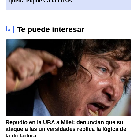
queda expuesta la crisis
Te puede interesar
Repudio en la UBA a Milei: denuncian que su
Cr
ataque a las universidades replica la lógica de
de
la dictadura