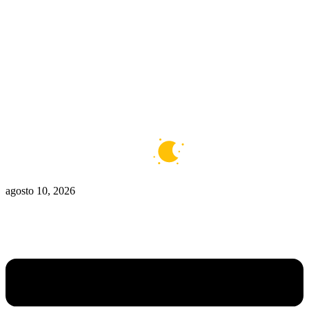
Zona De Control
Zona Caliente
Zombies
Ziulu
Zilioto
Zika
Buenos Aires
5°C
Claro
agosto 10, 2026