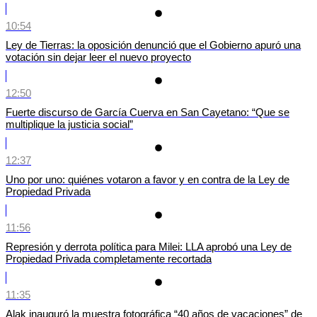
10:54
Ley de Tierras: la oposición denunció que el Gobierno apuró una
votación sin dejar leer el nuevo proyecto
12:50
Fuerte discurso de García Cuerva en San Cayetano: “Que se
multiplique la justicia social”
12:37
Uno por uno: quiénes votaron a favor y en contra de la Ley de
Propiedad Privada
11:56
Represión y derrota política para Milei: LLA aprobó una Ley de
Propiedad Privada completamente recortada
11:35
Alak inauguró la muestra fotográfica “40 años de vacaciones” de