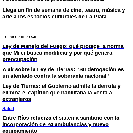
Llega un fin de semana de cine, teatro, música y
arte a los espacios culturales de La Plata
Te puede interesar
Ley de Manejo del Fuego: qué protege la norma
que Milei busca modificar y por qué genera
preocupación
Alak sobre la Ley de Tierras: “Su derogación es
un atentado contra la soberanía nacional”
Ley de Tierras: el Gobierno admite la derrota y
elimina el capítulo que habilitaba la venta a
extranjeros
Salud
Entre Ríos refuerza el sistema sanitario con la
incorporación de 24 ambulancias y nuevo
equipamiento