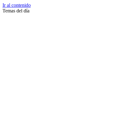
Ir al contenido
Temas del día
Zussane Garret
Zumba
Zuleika Esnal.
Zuccari
Zoonosis Urbana
Zoom Juntos Por El Cambio
Zoologico
Zoológico De La Plata
Zoo La Plata
Zoo
Zonas Frias
Zona Roja
Zona Norte
Zona Liberada