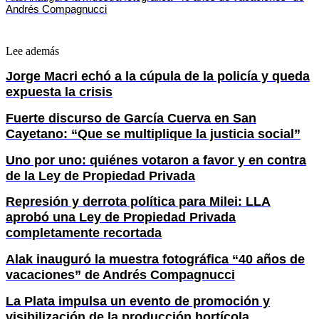
Andrés Compagnucci
Lee además
Jorge Macri echó a la cúpula de la policía y queda
expuesta la crisis
Fuerte discurso de García Cuerva en San
Cayetano: “Que se multiplique la justicia social”
Uno por uno: quiénes votaron a favor y en contra
de la Ley de Propiedad Privada
Represión y derrota política para Milei: LLA
aprobó una Ley de Propiedad Privada
completamente recortada
Alak inauguró la muestra fotográfica “40 años de
vacaciones” de Andrés Compagnucci
La Plata impulsa un evento de promoción y
visibilización de la producción hortícola