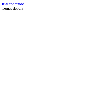
Ir al contenido
Temas del día
Zussane Garret
Zumba
Zuleika Esnal.
Zuccari
Zoonosis Urbana
Zoom Juntos Por El Cambio
Zoologico
Zoológico De La Plata
Zoo La Plata
Zoo
Zonas Frias
Zona Roja
Zona Norte
Zona Liberada