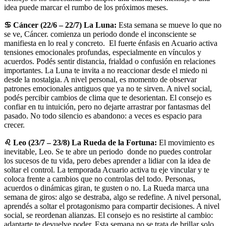
idea puede marcar el rumbo de los próximos meses.
♋ Cáncer (22/6 – 22/7) La Luna:
Esta semana se mueve lo que no
se ve, Cáncer. comienza un periodo donde el inconsciente se
manifiesta en lo real y concreto. El fuerte énfasis en Acuario activa
tensiones emocionales profundas, especialmente en vínculos y
acuerdos. Podés sentir distancia, frialdad o confusión en relaciones
importantes. La Luna te invita a no reaccionar desde el miedo ni
desde la nostalgia. A nivel personal, es momento de observar
patrones emocionales antiguos que ya no te sirven. A nivel social,
podés percibir cambios de clima que te desorientan. El consejo es
confiar en tu intuición, pero no dejarte arrastrar por fantasmas del
pasado. No todo silencio es abandono: a veces es espacio para
crecer.
♌ Leo (23/7 – 23/8) La Rueda de la Fortuna:
El movimiento es
inevitable, Leo. Se te abre un periodo donde no puedes controlar
los sucesos de tu vida, pero debes aprender a lidiar con la idea de
soltar el control. La temporada Acuario activa tu eje vincular y te
coloca frente a cambios que no controlas del todo. Personas,
acuerdos o dinámicas giran, te gusten o no. La Rueda marca una
semana de giros: algo se destraba, algo se redefine. A nivel personal,
aprendés a soltar el protagonismo para compartir decisiones. A nivel
social, se reordenan alianzas. El consejo es no resistirte al cambio:
adaptarte te devuelve poder. Esta semana no se trata de brillar solo,