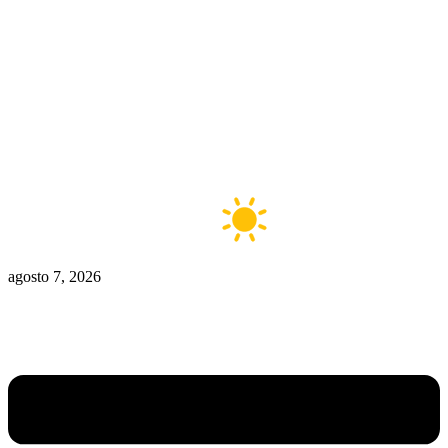
Zona De Control
Zona Caliente
Zombies
Ziulu
Zilioto
Zika
Buenos Aires
6°C
Claro
agosto 7, 2026