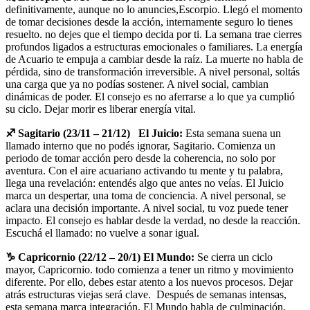
definitivamente, aunque no lo anuncies,Escorpio. Llegó el momento
de tomar decisiones desde la acción, internamente seguro lo tienes
resuelto. no dejes que el tiempo decida por ti. La semana trae cierres
profundos ligados a estructuras emocionales o familiares. La energía
de Acuario te empuja a cambiar desde la raíz. La muerte no habla de
pérdida, sino de transformación irreversible. A nivel personal, soltás
una carga que ya no podías sostener. A nivel social, cambian
dinámicas de poder. El consejo es no aferrarse a lo que ya cumplió
su ciclo. Dejar morir es liberar energía vital.
♐ Sagitario (23/11 – 21/12) El Juicio:
Esta semana suena un
llamado interno que no podés ignorar, Sagitario. Comienza un
periodo de tomar acción pero desde la coherencia, no solo por
aventura. Con el aire acuariano activando tu mente y tu palabra,
llega una revelación: entendés algo que antes no veías. El Juicio
marca un despertar, una toma de conciencia. A nivel personal, se
aclara una decisión importante. A nivel social, tu voz puede tener
impacto. El consejo es hablar desde la verdad, no desde la reacción.
Escuchá el llamado: no vuelve a sonar igual.
♑ Capricornio (22/12 – 20/1) El Mundo:
Se cierra un ciclo
mayor, Capricornio. todo comienza a tener un ritmo y movimiento
diferente. Por ello, debes estar atento a los nuevos procesos. Dejar
atrás estructuras viejas será clave. Después de semanas intensas,
esta semana marca integración. El Mundo habla de culminación,