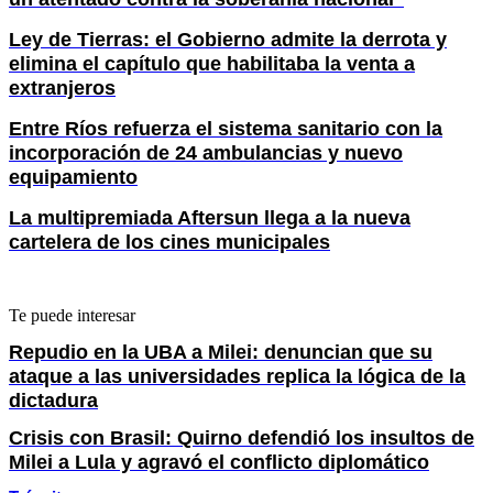
Ley de Tierras: el Gobierno admite la derrota y
elimina el capítulo que habilitaba la venta a
extranjeros
Entre Ríos refuerza el sistema sanitario con la
incorporación de 24 ambulancias y nuevo
equipamiento
La multipremiada Aftersun llega a la nueva
cartelera de los cines municipales
Te puede interesar
Repudio en la UBA a Milei: denuncian que su
ataque a las universidades replica la lógica de la
dictadura
Crisis con Brasil: Quirno defendió los insultos de
Milei a Lula y agravó el conflicto diplomático