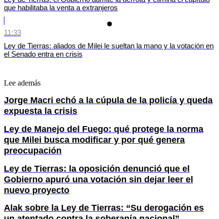
que habilitaba la venta a extranjeros
11:33
Ley de Tierras: aliados de Milei le sueltan la mano y la votación en
el Senado entra en crisis
Lee además
Jorge Macri echó a la cúpula de la policía y queda
expuesta la crisis
Ley de Manejo del Fuego: qué protege la norma
que Milei busca modificar y por qué genera
preocupación
Ley de Tierras: la oposición denunció que el
Gobierno apuró una votación sin dejar leer el
nuevo proyecto
Alak sobre la Ley de Tierras: “Su derogación es
un atentado contra la soberanía nacional”