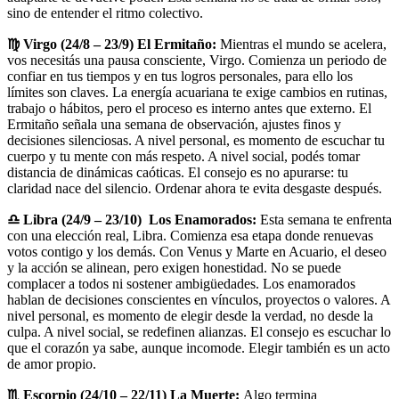
sino de entender el ritmo colectivo.
♍ Virgo (24/8 – 23/9) El Ermitaño:
Mientras el mundo se acelera,
vos necesitás una pausa consciente, Virgo. Comienza un periodo de
confiar en tus tiempos y en tus logros personales, para ello los
límites son claves. La energía acuariana te exige cambios en rutinas,
trabajo o hábitos, pero el proceso es interno antes que externo. El
Ermitaño señala una semana de observación, ajustes finos y
decisiones silenciosas. A nivel personal, es momento de escuchar tu
cuerpo y tu mente con más respeto. A nivel social, podés tomar
distancia de dinámicas caóticas. El consejo es no apurarse: tu
claridad nace del silencio. Ordenar ahora te evita desgaste después.
♎ Libra (24/9 – 23/10) Los Enamorados:
Esta semana te enfrenta
con una elección real, Libra. Comienza esa etapa donde renuevas
votos contigo y los demás. Con Venus y Marte en Acuario, el deseo
y la acción se alinean, pero exigen honestidad. No se puede
complacer a todos ni sostener ambigüedades. Los enamorados
hablan de decisiones conscientes en vínculos, proyectos o valores. A
nivel personal, es momento de elegir desde la verdad, no desde la
culpa. A nivel social, se redefinen alianzas. El consejo es escuchar lo
que el corazón ya sabe, aunque incomode. Elegir también es un acto
de amor propio.
♏ Escorpio (24/10 – 22/11) La Muerte:
Algo termina