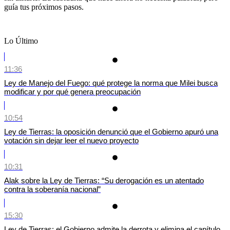
guía tus próximos pasos.
Lo Último
11:36
Ley de Manejo del Fuego: qué protege la norma que Milei busca
modificar y por qué genera preocupación
10:54
Ley de Tierras: la oposición denunció que el Gobierno apuró una
votación sin dejar leer el nuevo proyecto
10:31
Alak sobre la Ley de Tierras: “Su derogación es un atentado
contra la soberanía nacional”
15:30
Ley de Tierras: el Gobierno admite la derrota y elimina el capítulo