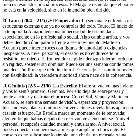
fuerces resultados, iniciá procesos. El Mago te recuerda que el poder
no está en la velocidad, sino en la intención bien dirigida.
♉ Tauro (20/4 – 21/5) .El Emperador:
La semana te enfrenta con
estructuras externas que ya no controlas del todo, Tauro. El inicio de
la temporada Acuario tensiona tu necesidad de estabilidad,
especialmente en lo profesional o social. Algo cambia arriba, y vos
debés decidir cómo pararte frente a ese movimiento. Marte en
Acuario puede traerte roces con figuras de autoridad o exigencias
inesperadas. A nivel personal, el desafío es no endurecerte ni
resistirte por miedo. El Emperador te pide liderazgo interno: ordenar
sin rigidez, sostener sin dominar. Puede ser una semana donde tomes
una decisión firme que redefine tu rol. El consejo es asumir tu poder
con flexibilidad: la verdadera autoridad ahora nace de la coherencia.
♊ Géminis (22/5 – 21/6) La Estrella:
El aire se vuelve más liviano
y vos lo sentís primero, Geminis. Por ello deja de sobrepensar y
ponte a actuar y disfrutar el proceso Con el Sol, Venus y Marte en
Acuario, se abre una semana de visión, esperanza y proyección.
Ideas nuevas, planes a futuro y conversaciones reveladoras aparecen
casi sin esfuerzo. La Estrella marca un momento de fe renovada:
algo en lo que habías dejado de creer vuelve a encenderse. A nivel
personal, recuperás claridad mental y entusiasmo. A nivel social,
podés conectar con personas afines que amplían tu horizonte. El
consejo es no subestimar lo simple: una charla, un mensaje o una