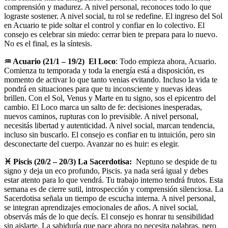
comprensión y madurez. A nivel personal, reconoces todo lo que
lograste sostener. A nivel social, tu rol se redefine. El ingreso del Sol
en Acuario te pide soltar el control y confiar en lo colectivo. El
consejo es celebrar sin miedo: cerrar bien te prepara para lo nuevo.
No es el final, es la síntesis.
♒ Acuario (21/1 – 19/2) El Loco
: Todo empieza ahora, Acuario.
Comienza tu temporada y toda la energía está a disposición, es
momento de activar lo que tanto venias evitando. Incluso la vida te
pondrá en situaciones para que tu inconsciente y nuevas ideas
brillen. Con el Sol, Venus y Marte en tu signo, sos el epicentro del
cambio. El Loco marca un salto de fe: decisiones inesperadas,
nuevos caminos, rupturas con lo previsible. A nivel personal,
necesitás libertad y autenticidad. A nivel social, marcan tendencia,
incluso sin buscarlo. El consejo es confiar en tu intuición, pero sin
desconectarte del cuerpo. Avanzar no es huir: es elegir.
♓ Piscis (20/2 – 20/3) La Sacerdotisa:
Neptuno se despide de tu
signo y deja un eco profundo, Piscis. ya nada será igual y debes
estar atento para lo que vendrá. Tu trabajo interno tendrá frutos. Esta
semana es de cierre sutil, introspección y comprensión silenciosa. La
Sacerdotisa señala un tiempo de escucha interna. A nivel personal,
se integran aprendizajes emocionales de años. A nivel social,
observás más de lo que decís. El consejo es honrar tu sensibilidad
sin aislarte. La sabiduría que nace ahora no necesita palabras, pero