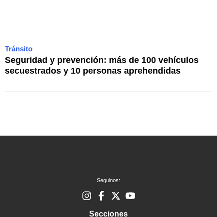
Tránsito
C
Seguridad y prevención: más de 100 vehículos
E
secuestrados y 10 personas aprehendidas
e
Seguinos:
Secciones