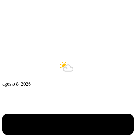
Zona De Control
Zona Caliente
Zombies
Ziulu
Zilioto
Zika
Buenos Aires
9°C
Está nublado
agosto 8, 2026