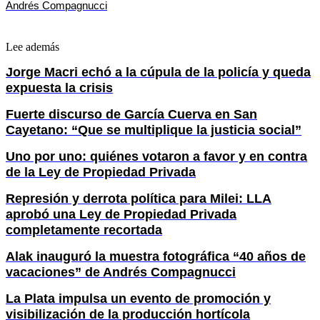
Andrés Compagnucci
Lee además
Jorge Macri echó a la cúpula de la policía y queda
expuesta la crisis
Fuerte discurso de García Cuerva en San
Cayetano: “Que se multiplique la justicia social”
Uno por uno: quiénes votaron a favor y en contra
de la Ley de Propiedad Privada
Represión y derrota política para Milei: LLA
aprobó una Ley de Propiedad Privada
completamente recortada
Alak inauguró la muestra fotográfica “40 años de
vacaciones” de Andrés Compagnucci
La Plata impulsa un evento de promoción y
visibilización de la producción hortícola