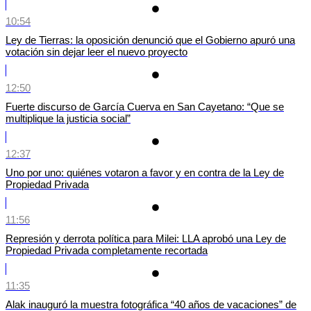
10:54
Ley de Tierras: la oposición denunció que el Gobierno apuró una
votación sin dejar leer el nuevo proyecto
12:50
Fuerte discurso de García Cuerva en San Cayetano: “Que se
multiplique la justicia social”
12:37
Uno por uno: quiénes votaron a favor y en contra de la Ley de
Propiedad Privada
11:56
Represión y derrota política para Milei: LLA aprobó una Ley de
Propiedad Privada completamente recortada
11:35
Alak inauguró la muestra fotográfica “40 años de vacaciones” de