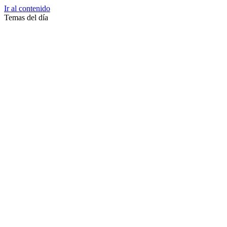
Ir al contenido
Temas del día
Zussane Garret
Zumba
Zuleika Esnal.
Zuccari
Zoonosis Urbana
Zoom Juntos Por El Cambio
Zoologico
Zoológico De La Plata
Zoo La Plata
Zoo
Zonas Frias
Zona Roja
Zona Norte
Zona Liberada