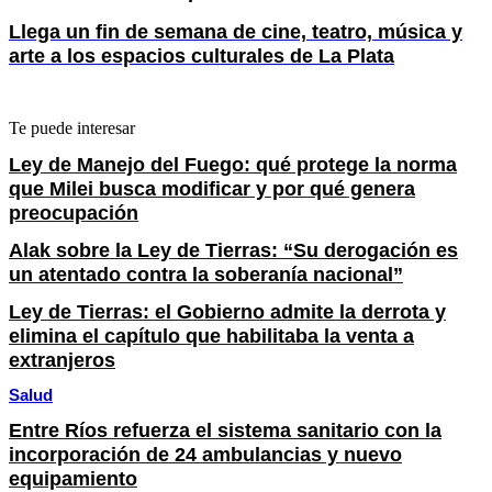
Llega un fin de semana de cine, teatro, música y
arte a los espacios culturales de La Plata
Te puede interesar
Ley de Manejo del Fuego: qué protege la norma
que Milei busca modificar y por qué genera
preocupación
Alak sobre la Ley de Tierras: “Su derogación es
un atentado contra la soberanía nacional”
Ley de Tierras: el Gobierno admite la derrota y
elimina el capítulo que habilitaba la venta a
extranjeros
Salud
Entre Ríos refuerza el sistema sanitario con la
incorporación de 24 ambulancias y nuevo
equipamiento