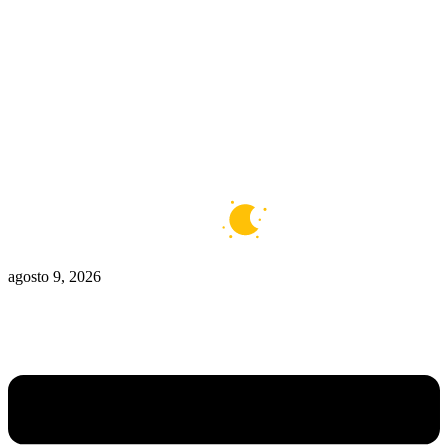
Zona De Control
Zona Caliente
Zombies
Ziulu
Zilioto
Zika
Buenos Aires
6°C
Claro
agosto 9, 2026