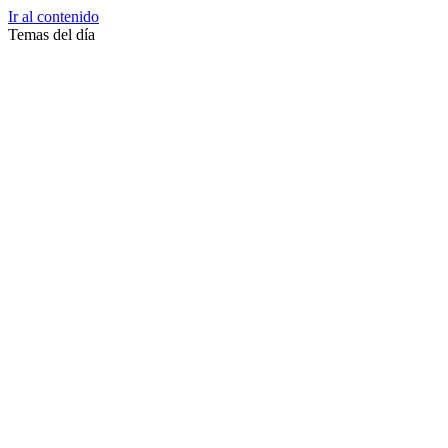
Ir al contenido
Temas del día
Zussane Garret
Zumba
Zuleika Esnal.
Zuccari
Zoonosis Urbana
Zoom Juntos Por El Cambio
Zoologico
Zoológico De La Plata
Zoo La Plata
Zoo
Zonas Frias
Zona Roja
Zona Norte
Zona Liberada