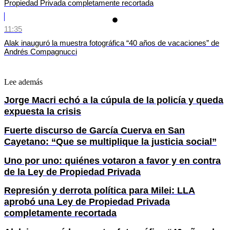
Propiedad Privada completamente recortada
11:35
Alak inauguró la muestra fotográfica “40 años de vacaciones” de
Andrés Compagnucci
Lee además
Jorge Macri echó a la cúpula de la policía y queda
expuesta la crisis
Fuerte discurso de García Cuerva en San
Cayetano: “Que se multiplique la justicia social”
Uno por uno: quiénes votaron a favor y en contra
de la Ley de Propiedad Privada
Represión y derrota política para Milei: LLA
aprobó una Ley de Propiedad Privada
completamente recortada