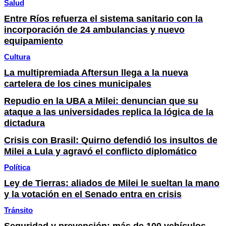
Salud
Entre Ríos refuerza el sistema sanitario con la
incorporación de 24 ambulancias y nuevo
equipamiento
Cultura
La multipremiada Aftersun llega a la nueva
cartelera de los cines municipales
Repudio en la UBA a Milei: denuncian que su
ataque a las universidades replica la lógica de la
dictadura
Crisis con Brasil: Quirno defendió los insultos de
Milei a Lula y agravó el conflicto diplomático
Política
Ley de Tierras: aliados de Milei le sueltan la mano
y la votación en el Senado entra en crisis
Tránsito