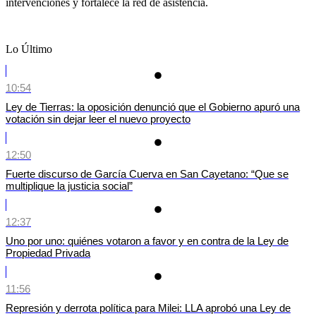
intervenciones y fortalece la red de asistencia.
Lo Último
10:54
Ley de Tierras: la oposición denunció que el Gobierno apuró una
votación sin dejar leer el nuevo proyecto
12:50
Fuerte discurso de García Cuerva en San Cayetano: “Que se
multiplique la justicia social”
12:37
Uno por uno: quiénes votaron a favor y en contra de la Ley de
Propiedad Privada
11:56
Represión y derrota política para Milei: LLA aprobó una Ley de