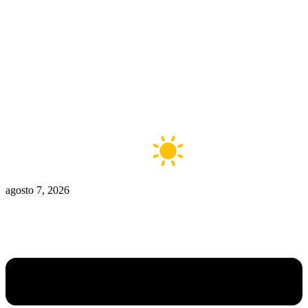
Zona De Control
Zona Caliente
Zombies
Ziulu
Zilioto
Zika
Buenos Aires
5°C
Claro
agosto 7, 2026