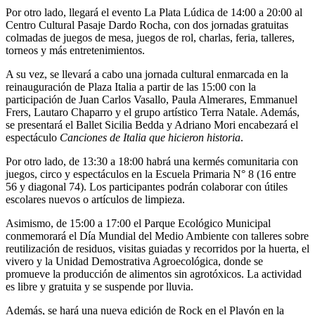
Por otro lado, llegará el evento La Plata Lúdica de 14:00 a 20:00 al
Centro Cultural Pasaje Dardo Rocha, con dos jornadas gratuitas
colmadas de juegos de mesa, juegos de rol, charlas, feria, talleres,
torneos y más entretenimientos.
A su vez, se llevará a cabo una jornada cultural enmarcada en la
reinauguración de Plaza Italia a partir de las 15:00 con la
participación de Juan Carlos Vasallo, Paula Almerares, Emmanuel
Frers, Lautaro Chaparro y el grupo artístico Terra Natale. Además,
se presentará el Ballet Sicilia Bedda y Adriano Mori encabezará el
espectáculo
Canciones de Italia que hicieron historia
.
Por otro lado, de 13:30 a 18:00 habrá una kermés comunitaria con
juegos, circo y espectáculos en la Escuela Primaria N° 8 (16 entre
56 y diagonal 74). Los participantes podrán colaborar con útiles
escolares nuevos o artículos de limpieza.
Asimismo, de 15:00 a 17:00 el Parque Ecológico Municipal
conmemorará el Día Mundial del Medio Ambiente con talleres sobre
reutilización de residuos, visitas guiadas y recorridos por la huerta, el
vivero y la Unidad Demostrativa Agroecológica, donde se
promueve la producción de alimentos sin agrotóxicos. La actividad
es libre y gratuita y se suspende por lluvia.
Además, se hará una nueva edición de Rock en el Playón en la