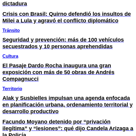
dictadura
Crisis con Brasil: Quirno defendió los insultos de
Milei a Lula y agravó el conflicto diplomático
Tránsito
Seguridad y prevención: más de 100 vehículos
secuestrados y 10 personas aprehendidas
Cultura
El Pasaje Dardo Rocha inaugura una gran
exposición con más de 50 obras de Andrés
Compagnucci
Territorio
Alak y Susbielles impulsan una agenda enfocada
en planificación urbana, ordenamiento territorial y
desarrollo productivo
Facundo Moyano detenido por “privación
ilegítima” y “lesiones”: qué dijo Candela Arizaga a
la Policía