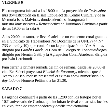
VIERNES 6
El cronograma iniciará a las 18:00 con la proyección de
Tesis sobre
una domesticación
en la sala EcoSelect del Centro Cultural y de la
Memoria Islas Malvinas, donde además se inaugurará la
muestra
Introspectiva – Retrospectiva
de Justiniano Caminos a partir
de las 19:00 en la sala A.
A las 20:00, en tanto, se llevará adelante un encuentro coral gratuito
en el Sindicato de Trabajadores No Docentes de la UNLP (44 N°
733 entre 9 y 10), que contará con la participación de Vox Ánima,
dirigido por Gastón García; el Coro del Colegio de Fonoaudiólogos,
dirigido por Hernán Gatti; y la Agrupación Coral Atardecer, dirigida
por Iván Lerchundi.
Para cerrar la primera jornada del fin de semana, desde las 20:00 el
cine EcoSelect proyectará
El bebé de Rosemary
, mientras que el
Teatro Coliseo Podestá presentará el exitoso show humorístico
Lo
doy todo
de Homero Pettinato a las 21:30.
SÁBADO 7
La agenda continuará a partir de las 12:00 con los festejos por el
102° aniversario de Gorina, que incluirán festival con artistas locales
en vivo, feria de emprendedores y desfile tradicionalista.