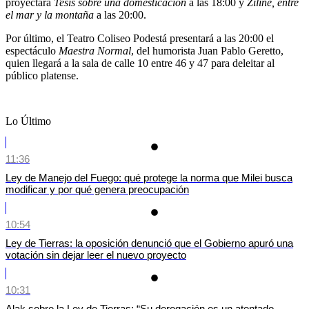
proyectará
Tesis sobre una domesticación
a las 18:00 y
Ziline, entre
el mar y la montaña
a las 20:00.
Por último, el Teatro Coliseo Podestá presentará a las 20:00 el
espectáculo
Maestra Normal
, del humorista Juan Pablo Geretto,
quien llegará a la sala de calle 10 entre 46 y 47 para deleitar al
público platense.
Lo Último
11:36
Ley de Manejo del Fuego: qué protege la norma que Milei busca
modificar y por qué genera preocupación
10:54
Ley de Tierras: la oposición denunció que el Gobierno apuró una
votación sin dejar leer el nuevo proyecto
10:31
Alak sobre la Ley de Tierras: “Su derogación es un atentado