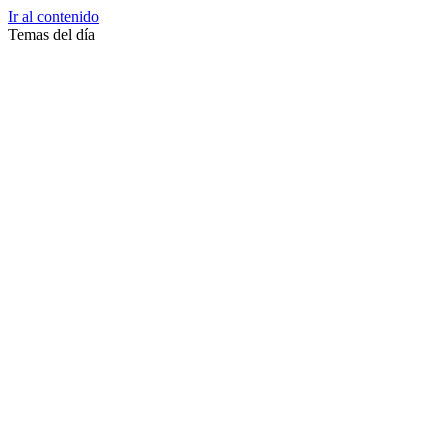
Ir al contenido
Temas del día
Zussane Garret
Zumba
Zuleika Esnal.
Zuccari
Zoonosis Urbana
Zoom Juntos Por El Cambio
Zoologico
Zoológico De La Plata
Zoo La Plata
Zoo
Zonas Frias
Zona Roja
Zona Norte
Zona Liberada