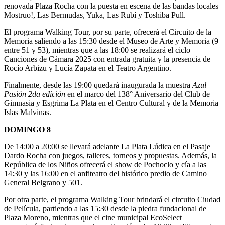
renovada Plaza Rocha con la puesta en escena de las bandas locales
Mostruo!, Las Bermudas, Yuka, Las Rubí y Toshiba Pull.
El programa Walking Tour, por su parte, ofrecerá el Circuito de la
Memoria saliendo a las 15:30 desde el Museo de Arte y Memoria (9
entre 51 y 53), mientras que a las 18:00 se realizará el ciclo
Canciones de Cámara 2025 con entrada gratuita y la presencia de
Rocío Arbizu y Lucía Zapata en el Teatro Argentino.
Finalmente, desde las 19:00 quedará inaugurada la muestra
Azul
Pasión 2da edición
en el marco del 138° Aniversario del Club de
Gimnasia y Esgrima La Plata en el Centro Cultural y de la Memoria
Islas Malvinas.
DOMINGO 8
De 14:00 a 20:00 se llevará adelante La Plata Lúdica en el Pasaje
Dardo Rocha con juegos, talleres, torneos y propuestas. Además, la
República de los Niños ofrecerá el show de Pochoclo y cía a las
14:30 y las 16:00 en el anfiteatro del histórico predio de Camino
General Belgrano y 501.
Por otra parte, el programa Walking Tour brindará el circuito Ciudad
de Película, partiendo a las 15:30 desde la piedra fundacional de
Plaza Moreno, mientras que el cine municipal EcoSelect